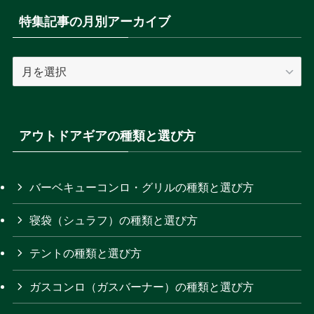
事
特集記事の月別アーカイブ
の
カ
特
テ
集
ゴ
記
リ
事
ー
の
アウトドアギアの種類と選び方
を
月
選
別
択
ア
バーベキューコンロ・グリルの種類と選び方
ー
寝袋（シュラフ）の種類と選び方
カ
イ
テントの種類と選び方
ブ
ガスコンロ（ガスバーナー）の種類と選び方