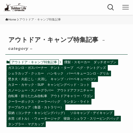
Home
アウトドア・キャンプ特集記事
アウトドア・キャンプ特集記事
–
category –
アウトドア・キャンプ特集記事
燻製・スモーカー
ダッチオーブン
ガスコンロ・ガスバーナー
テント・タープ
ペグ・テントグッズ
シェラカップ・クッカー
ハンモック
バーベキューコンロ・グリル
焚き火・火起こし・火消し
キャンプ・バーベキューのコツ
カヌー・カヤック・SUP
キャンピングベッド・コット
スノーシュー・スノーグラバー
アウトドアファニチャー
自転車・折りたたみ自転車
アウトドアキャリー・ワゴン
クーラーボックス・クーラーバッグ
ランタン・ライト
テーブルウェア（食器・カトラリー）
収納（コンテナ・キャンピングバッグ）
ソロキャンプ・デイキャンプ
水筒（ボトル）・ウォータージャグ
寝袋・シュラフ・スリーピングバッグ
タンブラー・マグカップ