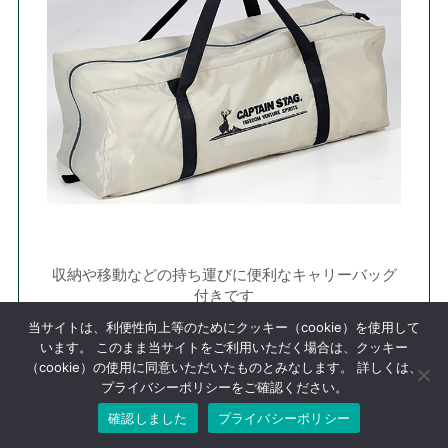
収納や移動などの持ち運びに便利なキャリーバッグ
付きです
当サイトは、利便性向上等のためにクッキー（cookie）を使用して
製品
います。 このまま当サイトをご利用いただく場合は、クッキー
（cookie）の使用に同意いただいたものとみなします。 詳しくは、
サイ
プライバシーポリシーをご確認ください。
600×440×H240cm
ズ
確認しました
プライバシーポリシー
(約)