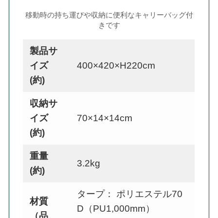
移動時の持ち運びや収納に便利なキャリーバッグ付
きです
製品サ
イズ
400×420×H220cm
(約)
収納サ
イズ
70×14×14cm
(約)
重量
3.2kg
(約)
タープ： ポリエステル70
材質
D（PU1,000mm）
（品