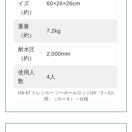
イズ
60×26×26cm
（約）
重量
7.2kg
（約）
耐水圧
2,000mm
（約）
使用人
4人
数
UA-67 トレッカー ツーポールロッジUV〈3～4人
用〉（カーキ） – 仕様