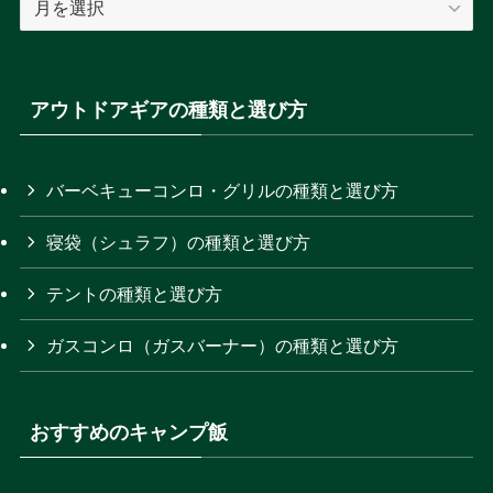
テ
集
ゴ
記
リ
事
ー
の
アウトドアギアの種類と選び方
を
月
選
別
択
ア
バーベキューコンロ・グリルの種類と選び方
ー
寝袋（シュラフ）の種類と選び方
カ
イ
テントの種類と選び方
ブ
ガスコンロ（ガスバーナー）の種類と選び方
おすすめのキャンプ飯