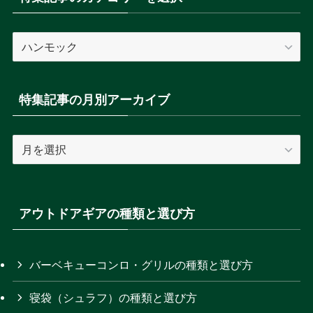
特
集
記
事
特集記事の月別アーカイブ
の
カ
特
テ
集
ゴ
記
リ
事
ー
の
アウトドアギアの種類と選び方
を
月
選
別
択
ア
バーベキューコンロ・グリルの種類と選び方
ー
寝袋（シュラフ）の種類と選び方
カ