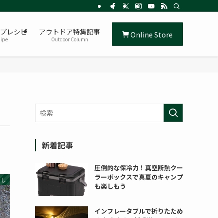
プレシピ
アウトドア特集記事
Online Store
ipe
Outdoor Column
新着記事
圧倒的な保冷力！真空断熱クー
ラーボックスで真夏のキャンプ
消し
も楽しもう
インフレータブルで折りたため