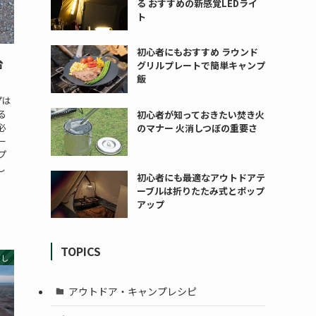
る おすすめの新感覚LEDライ
ト
初心者にもおすすめ ラウンド
台
グリルプレートで簡単キャンプ
飯
プは
る
初心者が知っておきたい焚き火
必
のマナー 火消しつぼの重要さ
ー
プ
し
初心者にも最適なアウトドアテ
ーブルは折りたたみ式とポップ
アップ
TOPICS
消し
アウトドア・キャンプレシピ