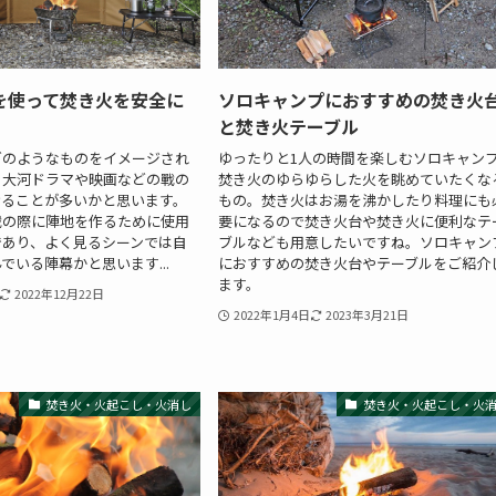
を使って焚き火を安全に
ソロキャンプにおすすめの焚き火
と焚き火テーブル
どのようなものをイメージされ
ゆったりと1人の時間を楽しむソロキャン
？大河ドラマや映画などの戰の
焚き火のゆらゆらした火を眺めていたくな
けることが多いかと思います。
もの。焚き火はお湯を沸かしたり料理にも
戦の際に陣地を作るために使用
要になるので焚き火台や焚き火に便利なテ
であり、よく見るシーンでは自
ブルなども用意したいですね。ソロキャン
でいる陣幕かと思います...
におすすめの焚き火台やテーブルをご紹介
ます。
2022年12月22日
2022年1月4日
2023年3月21日
焚き火・火起こし・火消し
焚き火・火起こし・火