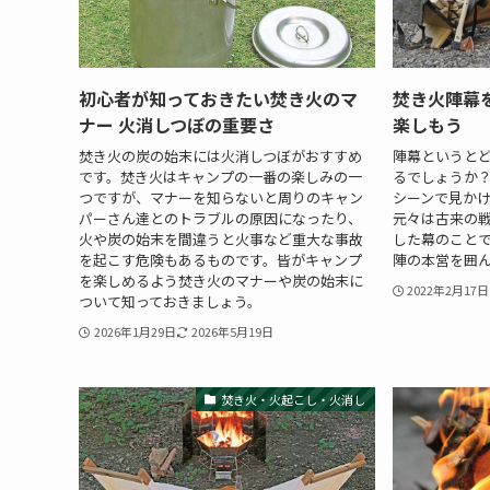
初心者が知っておきたい焚き火のマ
焚き火陣幕
ナー 火消しつぼの重要さ
楽しもう
焚き火の炭の始末には火消しつぼがおすすめ
陣幕というと
です。焚き火はキャンプの一番の楽しみの一
るでしょうか
つですが、マナーを知らないと周りのキャン
シーンで見か
パーさん達とのトラブルの原因になったり、
元々は古来の
火や炭の始末を間違うと火事など重大な事故
した幕のこと
を起こす危険もあるものです。皆がキャンプ
陣の本営を囲ん
を楽しめるよう焚き火のマナーや炭の始末に
2022年2月17日
ついて知っておきましょう。
2026年1月29日
2026年5月19日
焚き火・火起こし・火消し