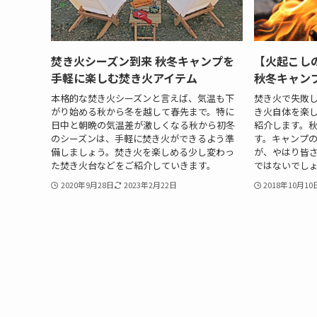
焚き火シーズン到来 秋冬キャンプを
【火起こし
手軽に楽しむ焚き火アイテム
秋冬キャン
本格的な焚き火シーズンと言えば、気温も下
焚き火で失敗
がり始める秋から冬を越して春先まで。特に
き火自体を楽
日中と朝晩の気温差が激しくなる秋から初冬
紹介します。
のシーズンは、手軽に焚き火ができるよう準
す。キャンプ
備しましょう。焚き火を楽しめる少し変わっ
が、やはり皆
た焚き火台などをご紹介していきます。
ではないでし
2020年9月28日
2023年2月22日
2018年10月10