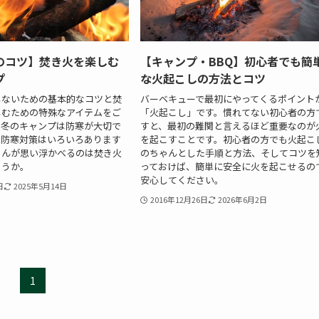
のコツ】焚き火を楽しむ
【キャンプ・BBQ】初心者でも簡
プ
な火起こしの方法とコツ
しないための基本的なコツと焚
バーベキューで最初にやってくるポイント
しむための特殊なアイテムをご
「火起こし」です。慣れてない初心者の方
秋冬のキャンプは防寒が大切で
すと、最初の難関と言えるほど重要なのが
の防寒対策はいろいろあります
を起こすことです。初心者の方でも火起こ
さんが思い浮かべるのは焚き火
のちゃんとした手順と方法、そしてコツを
ょうか。
っておけば、簡単に安全に火を起こせるの
安心してください。
日
2025年5月14日
2016年12月26日
2026年6月2日
1