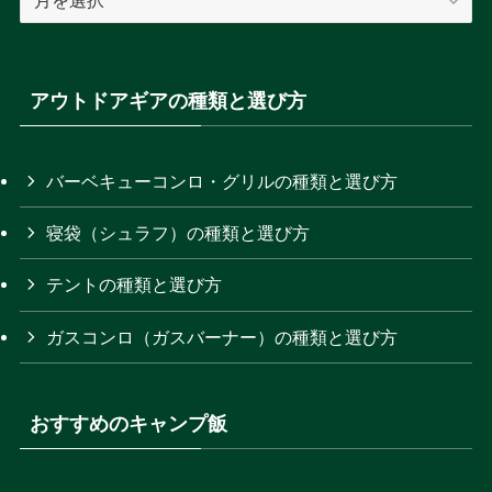
集
ゴ
記
リ
事
ー
の
アウトドアギアの種類と選び方
を
月
選
別
択
ア
バーベキューコンロ・グリルの種類と選び方
ー
寝袋（シュラフ）の種類と選び方
カ
イ
テントの種類と選び方
ブ
ガスコンロ（ガスバーナー）の種類と選び方
おすすめのキャンプ飯