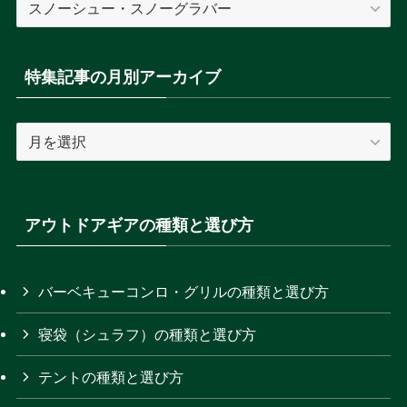
集
記
事
特集記事の月別アーカイブ
の
カ
特
テ
集
ゴ
記
リ
事
ー
の
アウトドアギアの種類と選び方
を
月
選
別
択
ア
バーベキューコンロ・グリルの種類と選び方
ー
寝袋（シュラフ）の種類と選び方
カ
イ
テントの種類と選び方
ブ