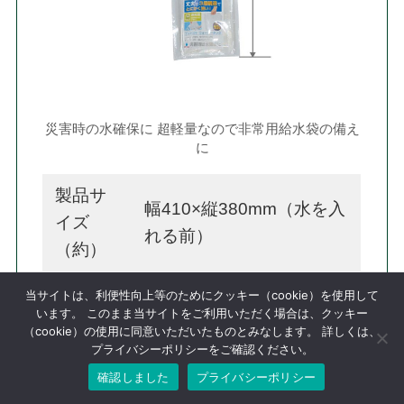
災害時の水確保に 超軽量なので非常用給水袋の備え
に
製品サ
幅410×縦380mm（水を入
イズ
れる前）
（約）
容量
当サイトは、利便性向上等のためにクッキー（cookie）を使用して
10L
います。 このまま当サイトをご利用いただく場合は、クッキー
（約）
（cookie）の使用に同意いただいたものとみなします。 詳しくは、
プライバシーポリシーをご確認ください。
本体容器：PET＋ナイロ
確認しました
プライバシーポリシー
ン＋ポリエチレン（3層）
材質