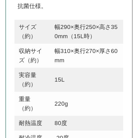
抗菌仕様。
サイズ
幅290×奥行250×高さ35
（約）
0mm（15L時）
収納サイ
幅310×奥行270×厚さ60
ズ（約）
mm
実容量
15L
（約）
重量
220g
（約）
耐熱温度
80度
耐冷温度
-20度