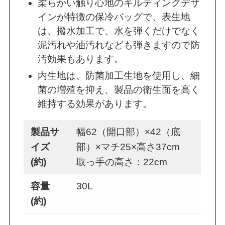
柔らかい触り心地のキルティングデザ
インが特徴の保冷バッグで、表生地
は、撥水加工で、水を弾くだけでなく
泥汚れや油汚れなども弾きますので防
汚効果もあります。
内生地は、防菌加工生地を使用し、細
菌の増殖を抑え、製品の衛生面を高く
維持する効果があります。
製品サ
幅62（開口部）×42（底
イズ
部）×マチ25×高さ37cm
(約)
取っ手の高さ：22cm
容量
30L
(約)