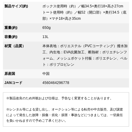
製品サイズ(約)
ボックス使用時（約）／幅34.5×奥行18×高さ27cm
トート使用時（約）／幅52（開口部）×奥行34.5（底
部）×マチ18×高さ35cm
重量(約)
650g
容量(約)
13L
材質（品質）
本体表地：ポリエステル（PVCコーティング）撥水加
工、内生地：EVA抗菌加工、断熱材：ポリエチレンフ
ォーム、メッシュポケット付板：ポリエチレン、ベル
ト：ポリプロピレン
原産国
中国
JANコード
4560464296778
※製品改良のため外観および仕様は、予告なく変更することがあります。
※レンタル等による貸し出し、オークション等による転売や中古販売、及び譲渡
によって発生した故障・損傷・劣化・損害・事故などにつきましては、一切責任
を負いかねますので予めご了承ください。