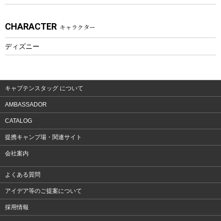
アクセサリー
CHARACTER
キャラクター
ウェア、タオル
フィットネス
ディズニー
ウェア
アクセサリー
キャプテンスタッグ について
AMBASSADOR
CATALOG
提携キャンプ場・関連サイト
会社案内
よくある質問
アイデア等のご提案について
採用情報