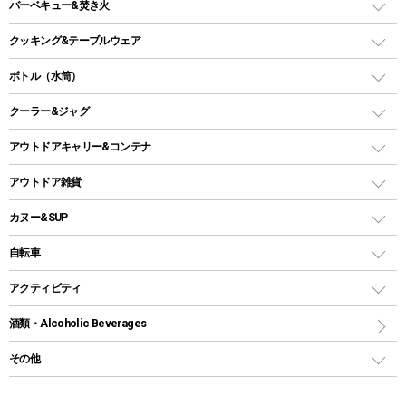
ガスバーナー
タープ
バーベキュー&焚き火
オイルランタン
ガスコンロ
ヘキサタープ
バーベキューコンロ、グリル
クッキング&テーブルウェア
ランタンスタンド
スクエアタープ（レクタタープ）
ガス缶
スタンダードタイプグリル
ダッチオーブン
ボトル（水筒）
LEDライト
メッシュタープ
ガスランタン
焚き火台タイプ（ロースタイル）グリル
スキレット
ステンレスボトル
クーラー&ジャグ
自立式タープ
ヘッドライト
ガストーチ、ライター
卓上タイプグリル
ホットサンドメーカー
シェルター（スクリーンタープ）
スクリュータイプ
キャンドル
クーラーボックス
アウトドアキャリー&コンテナ
パーティータイプグリル
クッカー、コッヘル
パラソル
コップ付きタイプ
多用途タイプグリル
クーラーバッグ
アウトドアキャリー
アウトドア雑貨
クッカーセット
テントアクセサリー
ワンタッチタイプ
ソロキャンプ用グリル
ウォータージャグ
コンテナ
バックパック&バッグ
カヌー&SUP
プラスチックボトル
シェラカップ
ペグ
鉄板、アミ
ウォーターボトル
デイパック、ウェストバッグ
ディズニーボトル
ポール
クッキングツール
インフレータブル
自転車
焚き火台&ストーブ
保冷剤
リュック、バックパック
グランドシート
トング
カヌー
火起こし
折りたたみ自転車
アクティビティ
トートバッグ、サコッシュ
ガイドロープ
ナイフ
カヤック
火消し
スポーツサイクル
マリン
酒類・Alcoholic Beverages
ショッピングキャリー
ツール
食器類
SUP
バーベキューツール
シティサイクル
スーツケース
ボディボード
その他
カトラリー
パドル
焚き火アクセサリー
子供向け自転車
その他アウトドア雑貨
ラッシュガード
ガーデニング
タンブラー
フローティングベスト
スモーカー、燻製器
自転車部品
ビーチサンダル
カラビナ