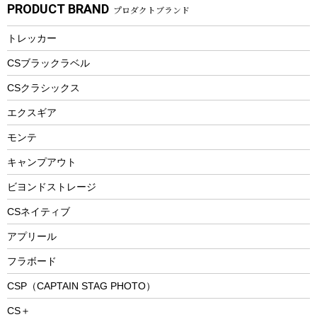
PRODUCT BRAND
プロダクトブランド
湯たんぽ
マグカップ、カップ
ヘルメット
燃料・着火剤・炭
テント
自転車用アクセサリー
レイン
防災用品
ステンレスボトル
エアーポンプ
トレッカー
パラソル
スプレー関係
自転車ウェア
フードボトル
フローティングベスト
アクセサリー
ツール、他
CSブラックラベル
ヘルメット
コーヒー&ミル
CSクラシックス
エアーポンプ
トレー
エクスギア
ビーチテント
ランチョンマット
モンテ
ウィンター
ランチボックス
キャンプアウト
スノーシュー
ピクニックセット
防寒ウェア
ビヨンドストレージ
ツール&アクセサリー
CSネイティブ
トレッキング
アプリール
トレッキングステッキ
フラボード
トレッキングアクセサリー
CSP（CAPTAIN STAG PHOTO）
プレイグッズ
CS＋
ウェルネス