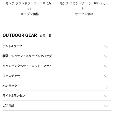
モンテ ラウンドクーラー350（カー
モンテ ラウンドクーラー600（カー
キ）
キ）
オープン価格
オープン価格
OUTDOOR GEAR
商品一覧
テント&タープ
テント
寝袋・シュラフ・スリーピングバッグ
ドームテント
レクタングラー型（封筒型）シュラフ
キャンピングベッド・コット・マット
ツールームテント
マミー型（人形型）シュラフ
キャンピングベッド・コット
ファニチャー
ワンポールテント
インナーシュラフ
マット
アウトドアテーブル
ハンモック
シェルターテント
インフレータブルマット
ワンタッチテント
アウトドアチェア
ライト&ランタン
ピロー
ソロテント
レジャーシート
LEDランタン
ガス用品
ロッジ型・オリジナルテント
ファニチャーアクセサリー
ガスランタン