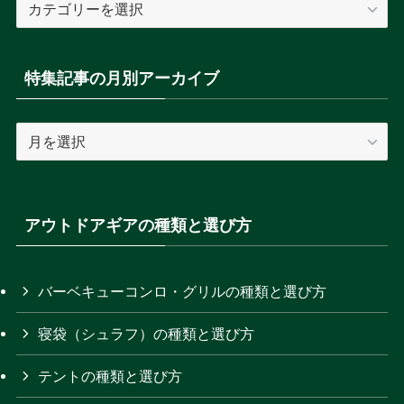
特
集
記
事
特集記事の月別アーカイブ
の
カ
特
テ
集
ゴ
記
リ
事
ー
の
アウトドアギアの種類と選び方
を
月
選
別
択
ア
バーベキューコンロ・グリルの種類と選び方
ー
寝袋（シュラフ）の種類と選び方
カ
イ
テントの種類と選び方
ブ