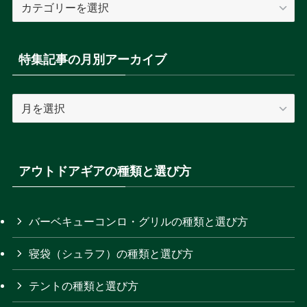
特
集
記
事
特集記事の月別アーカイブ
の
カ
特
テ
集
ゴ
記
リ
事
ー
の
アウトドアギアの種類と選び方
を
月
選
別
択
ア
バーベキューコンロ・グリルの種類と選び方
ー
寝袋（シュラフ）の種類と選び方
カ
イ
テントの種類と選び方
ブ