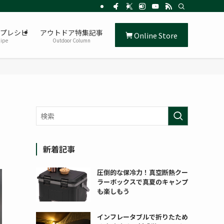
プレシピ
アウトドア特集記事
Online Store
ipe
Outdoor Column
新着記事
圧倒的な保冷力！真空断熱クー
ラーボックスで真夏のキャンプ
も楽しもう
インフレータブルで折りたため