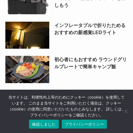
しもう
インフレータブルで折りたためる
おすすめの新感覚LEDライト
初心者にもおすすめ ラウンドグリ
ルプレートで簡単キャンプ飯
初心者が知っておきたい焚き火の
当サイトは、利便性向上等のためにクッキー（cookie）を使用して
マナー 火消しつぼの重要さ
います。 このまま当サイトをご利用いただく場合は、クッキー
（cookie）の使用に同意いただいたものとみなします。 詳しくは、
プライバシーポリシーをご確認ください。
確認しました
プライバシーポリシー
初心者にも最適なアウトドアテー