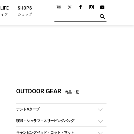
LIFE
SHOPS
ライフ
ショップ
OUTDOOR GEAR
商品一覧
テント&タープ
テント
寝袋・シュラフ・スリーピングバッグ
ドームテント
レクタングラー型（封筒型）シュラフ
キャンピングベッド・コット・マット