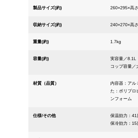
製品サイズ(約)
260×295×高
収納サイズ(約)
240×270×高
重量(約)
1.7kg
容量(約)
実容量／8.1L
コップ容量／大：
材質（品質）
内容器：アル
た：ポリプロ
ンフォーム
仕様/その他
保温効力：41
保冷効力：15