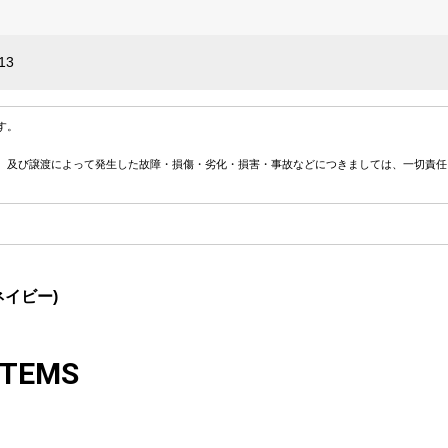
13
す。
、及び譲渡によって発生した故障・損傷・劣化・損害・事故などにつきましては、一切責任
ネイビー)
ITEMS