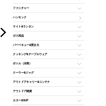
ツールームテント
マミー型（人形型）シュラフ
キャンピングベッド・コット
ファニチャー
ワンポールテント
インナーシュラフ
マット
アウトドアテーブル
ハンモック
シェルターテント
インフレータブルマット
ワンタッチテント
アウトドアチェア
ライト&ランタン
ピロー
ソロテント
レジャーシート
LEDランタン
ガス用品
ロッジ型・オリジナルテント
ファニチャーアクセサリー
ガスランタン
ガスバーナー
タープ
バーベキュー&焚き火
オイルランタン
ガスコンロ
ヘキサタープ
バーベキューコンロ、グリル
クッキング&テーブルウェア
ランタンスタンド
スクエアタープ（レクタタープ）
ガス缶
スタンダードタイプグリル
ダッチオーブン
ボトル（水筒）
LEDライト
メッシュタープ
ガスランタン
焚き火台タイプ（ロースタイル）グリル
スキレット
ステンレスボトル
クーラー&ジャグ
自立式タープ
ヘッドライト
ガストーチ、ライター
卓上タイプグリル
ホットサンドメーカー
シェルター（スクリーンタープ）
スクリュータイプ
キャンドル
クーラーボックス
アウトドアキャリー&コンテナ
パーティータイプグリル
クッカー、コッヘル
パラソル
コップ付きタイプ
多用途タイプグリル
クーラーバッグ
アウトドアキャリー
アウトドア雑貨
クッカーセット
テントアクセサリー
ワンタッチタイプ
ソロキャンプ用グリル
ウォータージャグ
コンテナ
バックパック&バッグ
カヌー&SUP
プラスチックボトル
シェラカップ
ペグ
鉄板、アミ
ウォーターボトル