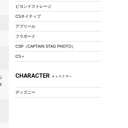
ビヨンドストレージ
ツール&アクセサリー
トレッキング
CSネイティブ
トレッキングステッキ
アプリール
トレッキングアクセサリー
フラボード
プレイグッズ
CSP（CAPTAIN STAG PHOTO）
ウェルネス
CS＋
アクセサリー
ウェア、タオル
CHARACTER
キャラクター
フィットネス
ぶ
タ
ウェア
ディズニー
アクセサリー