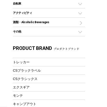
デイパック、ウェストバッグ
ディズニーボトル
ポール
クッキングツール
インフレータブル
自転車
焚き火台&ストーブ
保冷剤
リュック、バックパック
グランドシート
トング
カヌー
火起こし
折りたたみ自転車
アクティビティ
トートバッグ、サコッシュ
ガイドロープ
ナイフ
カヤック
火消し
スポーツサイクル
マリン
酒類・Alcoholic Beverages
ショッピングキャリー
ツール
食器類
SUP
バーベキューツール
シティサイクル
スーツケース
ボディボード
その他
カトラリー
パドル
焚き火アクセサリー
子供向け自転車
その他アウトドア雑貨
ラッシュガード
ガーデニング
タンブラー
フローティングベスト
スモーカー、燻製器
自転車部品
ビーチサンダル
カラビナ
PRODUCT BRAND
湯たんぽ
マグカップ、カップ
プロダクトブランド
ヘルメット
燃料・着火剤・炭
テント
自転車用アクセサリー
レイン
防災用品
ステンレスボトル
エアーポンプ
パラソル
スプレー関係
自転車ウェア
トレッカー
フードボトル
フローティングベスト
アクセサリー
ツール、他
CSブラックラベル
ヘルメット
コーヒー&ミル
エアーポンプ
CSクラシックス
トレー
ビーチテント
ランチョンマット
エクスギア
ウィンター
ランチボックス
モンテ
スノーシュー
ピクニックセット
キャンプアウト
防寒ウェア