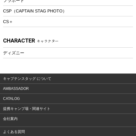
フラボード
トレッキングアクセサリー
CSP（CAPTAIN STAG PHOTO）
プレイグッズ
CS＋
ウェルネス
アクセサリー
CHARACTER
キャラクター
ウェア、タオル
フィットネス
ディズニー
ウェア
アクセサリー
キャプテンスタッグ について
AMBASSADOR
CATALOG
提携キャンプ場・関連サイト
会社案内
よくある質問