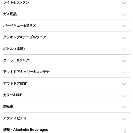
ライト&ランタン
ピロー
ソロテント
レジャーシート
LEDランタン
ガス用品
ロッジ型・オリジナルテント
ファニチャーアクセサリー
ガスランタン
ガスバーナー
タープ
バーベキュー&焚き火
オイルランタン
ガスコンロ
ヘキサタープ
バーベキューコンロ、グリル
クッキング&テーブルウェア
ランタンスタンド
スクエアタープ（レクタタープ）
ガス缶
スタンダードタイプグリル
ダッチオーブン
ボトル（水筒）
LEDライト
メッシュタープ
ガスランタン
焚き火台タイプ（ロースタイル）グリル
スキレット
ステンレスボトル
クーラー&ジャグ
自立式タープ
ヘッドライト
ガストーチ、ライター
卓上タイプグリル
ホットサンドメーカー
シェルター（スクリーンタープ）
スクリュータイプ
キャンドル
クーラーボックス
アウトドアキャリー&コンテナ
パーティータイプグリル
クッカー、コッヘル
パラソル
コップ付きタイプ
多用途タイプグリル
クーラーバッグ
アウトドアキャリー
アウトドア雑貨
クッカーセット
テントアクセサリー
ワンタッチタイプ
ソロキャンプ用グリル
ウォータージャグ
コンテナ
バックパック&バッグ
カヌー&SUP
プラスチックボトル
シェラカップ
ペグ
鉄板、アミ
ウォーターボトル
デイパック、ウェストバッグ
ディズニーボトル
ポール
クッキングツール
インフレータブル
自転車
焚き火台&ストーブ
保冷剤
リュック、バックパック
グランドシート
トング
カヌー
火起こし
折りたたみ自転車
アクティビティ
トートバッグ、サコッシュ
ガイドロープ
ナイフ
カヤック
火消し
スポーツサイクル
マリン
酒類・Alcoholic Beverages
ショッピングキャリー
ツール