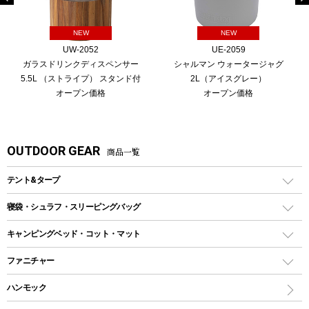
NEW
NEW
UW-2052
UE-2059
ガラスドリンクディスペンサー
シャルマン ウォータージャグ
5.5L （ストライプ） スタンド付
2L（アイスグレー）
オープン価格
オープン価格
OUTDOOR GEAR
商品一覧
テント&タープ
テント
寝袋・シュラフ・スリーピングバッグ
ドームテント
レクタングラー型（封筒型）シュラフ
キャンピングベッド・コット・マット
ツールームテント
マミー型（人形型）シュラフ
キャンピングベッド・コット
ファニチャー
ワンポールテント
インナーシュラフ
マット
アウトドアテーブル
ハンモック
シェルターテント
インフレータブルマット
ワンタッチテント
アウトドアチェア