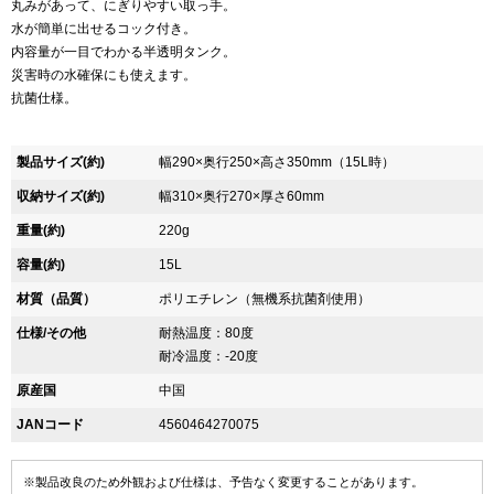
丸みがあって、にぎりやすい取っ手。
水が簡単に出せるコック付き。
内容量が一目でわかる半透明タンク。
災害時の水確保にも使えます。
抗菌仕様。
製品サイズ(約)
幅290×奥行250×高さ350mm（15L時）
収納サイズ(約)
幅310×奥行270×厚さ60mm
重量(約)
220g
容量(約)
15L
材質（品質）
ポリエチレン（無機系抗菌剤使用）
仕様/その他
耐熱温度：80度
耐冷温度：-20度
原産国
中国
JANコード
4560464270075
※製品改良のため外観および仕様は、予告なく変更することがあります。