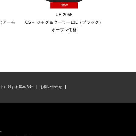
NEW
UE-2055
（アーモ
CS＋ ジャグ＆クーラー13L（ブラック）
CS＋ ジャ
オープン価格
ントに対する基本方針
お問い合わせ
す。