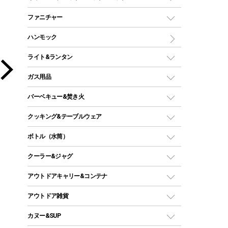
ツールームテント
マミー型（人形型）シュラフ
キャンピングベッド・コット
ファニチャー
ワンポールテント
インナーシュラフ
マット
アウトドアテーブル
ハンモック
シェルターテント
インフレータブルマット
ワンタッチテント
アウトドアチェア
ライト&ランタン
ピロー
ソロテント
レジャーシート
LEDランタン
ガス用品
ロッジ型・オリジナルテント
ファニチャーアクセサリー
ガスランタン
ガスバーナー
タープ
バーベキュー&焚き火
オイルランタン
ガスコンロ
ヘキサタープ
バーベキューコンロ、グリル
クッキング&テーブルウェア
ランタンスタンド
スクエアタープ（レクタタープ）
ガス缶
スタンダードタイプグリル
ダッチオーブン
ボトル（水筒）
LEDライト
メッシュタープ
ガスランタン
焚き火台タイプ（ロースタイル）グリル
スキレット
ステンレスボトル
クーラー&ジャグ
自立式タープ
ヘッドライト
ガストーチ、ライター
卓上タイプグリル
ホットサンドメーカー
シェルター（スクリーンタープ）
スクリュータイプ
キャンドル
クーラーボックス
アウトドアキャリー&コンテナ
パーティータイプグリル
クッカー、コッヘル
パラソル
コップ付きタイプ
多用途タイプグリル
クーラーバッグ
アウトドアキャリー
アウトドア雑貨
クッカーセット
テントアクセサリー
ワンタッチタイプ
ソロキャンプ用グリル
ウォータージャグ
コンテナ
バックパック&バッグ
カヌー&SUP
プラスチックボトル
シェラカップ
ペグ
鉄板、アミ
ウォーターボトル