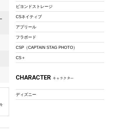
ビヨンドストレージ
ツール&アクセサリー
トレッキング
CSネイティブ
ー
トレッキングステッキ
アプリール
トレッキングアクセサリー
フラボード
プレイグッズ
CSP（CAPTAIN STAG PHOTO）
ウェルネス
CS＋
アクセサリー
ウェア、タオル
CHARACTER
キャラクター
フィットネス
ウェア
ディズニー
アクセサリー
を