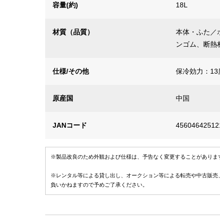
容量(約)
18L
材質（品質）
本体・ふた／
ンゴム、断熱
仕様/その他
保冷効力：13
原産国
中国
JANコード
45604642512
※製品改良のため外観および仕様は、予告なく変更することがありま
※レンタル等による貸し出し、オークション等による転売や中古販売
負いかねますので予めご了承ください。