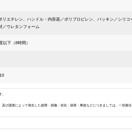
ポリエチレン、ハンドル・内容器／ポリプロピレン、パッキン／シリコ
材／ウレタンフォーム
度以下（8時間）
10
す。
、及び譲渡によって発生した故障・損傷・劣化・損害・事故などにつきましては、一切責任