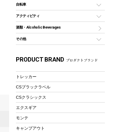
デイパック、ウェストバッグ
ディズニーボトル
ポール
クッキングツール
インフレータブル
自転車
焚き火台&ストーブ
保冷剤
リュック、バックパック
グランドシート
トング
カヌー
火起こし
折りたたみ自転車
アクティビティ
トートバッグ、サコッシュ
ガイドロープ
ナイフ
カヤック
火消し
スポーツサイクル
マリン
酒類・Alcoholic Beverages
ショッピングキャリー
ツール
食器類
SUP
バーベキューツール
シティサイクル
スーツケース
ボディボード
その他
カトラリー
パドル
焚き火アクセサリー
子供向け自転車
その他アウトドア雑貨
ラッシュガード
ガーデニング
タンブラー
フローティングベスト
スモーカー、燻製器
自転車部品
ビーチサンダル
カラビナ
PRODUCT BRAND
湯たんぽ
マグカップ、カップ
プロダクトブランド
ヘルメット
燃料・着火剤・炭
テント
自転車用アクセサリー
レイン
防災用品
ステンレスボトル
エアーポンプ
パラソル
スプレー関係
自転車ウェア
トレッカー
フードボトル
フローティングベスト
アクセサリー
ツール、他
CSブラックラベル
ヘルメット
コーヒー&ミル
エアーポンプ
CSクラシックス
トレー
ビーチテント
ランチョンマット
エクスギア
ウィンター
ランチボックス
モンテ
スノーシュー
ピクニックセット
キャンプアウト
防寒ウェア