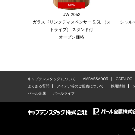
NEW
UW-2052
ガラスドリンクディスペンサー 5.5L （ス
シャル
トライプ） スタンド付
オープン価格
キャプテンスタッグ について
AMBASSADOR
CATALOG
よくある質問
アイデア等のご提案について
採用情報
パール金属
パールライフ
当