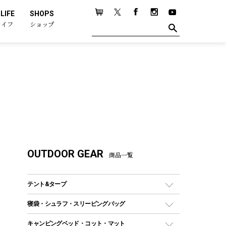
LIFE
SHOPS
ライフ
ショップ
OUTDOOR GEAR
商品一覧
テント&タープ
テント
寝袋・シュラフ・スリーピングバッグ
ドームテント
レクタングラー型（封筒型）シュラフ
キャンピングベッド・コット・マット