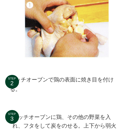
ダッチオーブンで鶏の表面に焼き目を付け
STEP
る。
STEP
ダッチオーブンに鶏、その他の野菜を入
れ、フタをして炭をのせる。上下から弱火