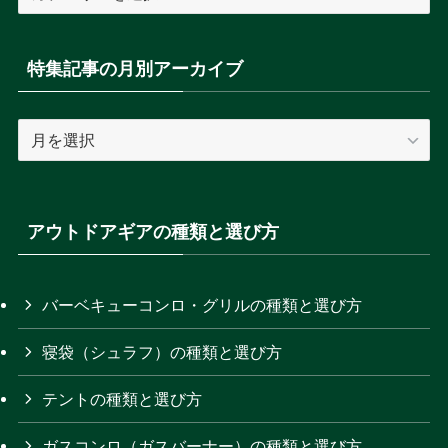
集
記
事
特集記事の月別アーカイブ
の
カ
特
テ
集
ゴ
記
リ
事
ー
の
アウトドアギアの種類と選び方
を
月
選
別
択
ア
バーベキューコンロ・グリルの種類と選び方
ー
寝袋（シュラフ）の種類と選び方
カ
イ
テントの種類と選び方
ブ
ガスコンロ（ガスバーナー）の種類と選び方