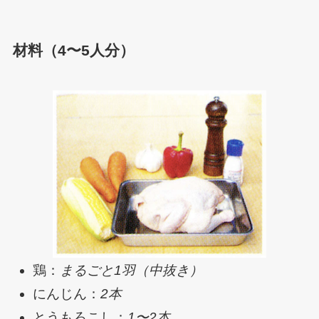
材料（4〜5人分）
鶏：
まるごと1羽（中抜き）
にんじん：
2本
とうもろこし：
1〜2本