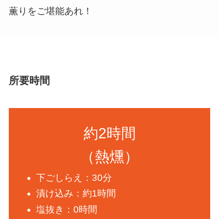
薫りをご堪能あれ！
所要時間
約2時間
（熱燻）
下ごしらえ：30分
漬け込み：約1時間
塩抜き：0時間