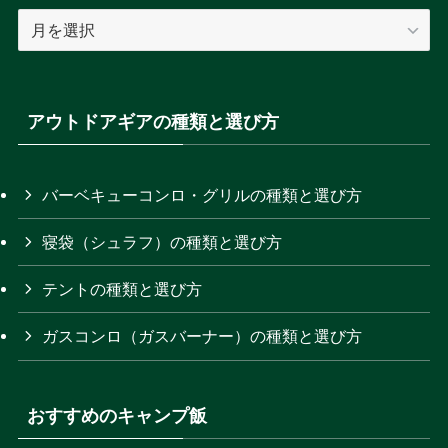
特
テ
集
ゴ
記
リ
事
ー
の
アウトドアギアの種類と選び方
を
月
選
別
択
ア
バーベキューコンロ・グリルの種類と選び方
ー
寝袋（シュラフ）の種類と選び方
カ
イ
テントの種類と選び方
ブ
ガスコンロ（ガスバーナー）の種類と選び方
おすすめのキャンプ飯