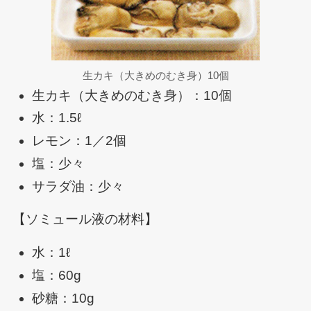
生カキ（大きめのむき身）10個
生カキ（大きめのむき身）：10個
水：1.5ℓ
レモン：1／2個
塩：少々
サラダ油：少々
【ソミュール液の材料】
水：1ℓ
塩：60g
砂糖：10g