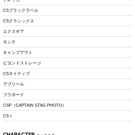
自転車ウェア
フードボトル
フローティングベスト
アクセサリー
ツール、他
CSブラックラベル
ヘルメット
コーヒー&ミル
CSクラシックス
エアーポンプ
トレー
エクスギア
ビーチテント
ランチョンマット
モンテ
ウィンター
ランチボックス
キャンプアウト
スノーシュー
ピクニックセット
防寒ウェア
ビヨンドストレージ
ツール&アクセサリー
CSネイティブ
トレッキング
アプリール
トレッキングステッキ
フラボード
トレッキングアクセサリー
CSP（CAPTAIN STAG PHOTO）
プレイグッズ
CS＋
ウェルネス
アクセサリー
CHARACTER
キャラクター
ウェア、タオル