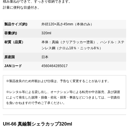
積み重ねができて、すっきり収納できます。
計量に便利な目盛付き。
製品サイズ(約)
外径120×高さ45mm（本体のみ）
容量(約)
320ml
材質（品質）
本体：真鍮（クリアラッカー塗装）、ハンドル：ステ
ンレス鋼（クロム18％・ニッケル8％）
原産国
日本
JANコード
4560464285017
※製品改良のため外観および仕様は、予告なく変更することがあります。
※レンタル等による貸し出し、オークション等による転売や中古販売、及び譲渡
によって発生した故障・損傷・劣化・損害・事故などにつきましては、一切責任
を負いかねますので予めご了承ください。
UH-66 真鍮製シェラカップ320ml