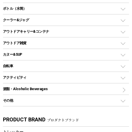
ランタンスタンド
スクエアタープ（レクタタープ）
ガス缶
スタンダードタイプグリル
ダッチオーブン
ボトル（水筒）
LEDライト
メッシュタープ
ガスランタン
焚き火台タイプ（ロースタイル）グリル
スキレット
ステンレスボトル
クーラー&ジャグ
自立式タープ
ヘッドライト
ガストーチ、ライター
卓上タイプグリル
ホットサンドメーカー
シェルター（スクリーンタープ）
スクリュータイプ
キャンドル
クーラーボックス
アウトドアキャリー&コンテナ
パーティータイプグリル
クッカー、コッヘル
パラソル
コップ付きタイプ
多用途タイプグリル
クーラーバッグ
アウトドアキャリー
アウトドア雑貨
クッカーセット
テントアクセサリー
ワンタッチタイプ
ソロキャンプ用グリル
ウォータージャグ
コンテナ
バックパック&バッグ
カヌー&SUP
プラスチックボトル
シェラカップ
ペグ
鉄板、アミ
ウォーターボトル
デイパック、ウェストバッグ
ディズニーボトル
ポール
クッキングツール
インフレータブル
自転車
焚き火台&ストーブ
保冷剤
リュック、バックパック
グランドシート
トング
カヌー
火起こし
折りたたみ自転車
アクティビティ
トートバッグ、サコッシュ
ガイドロープ
ナイフ
カヤック
火消し
スポーツサイクル
マリン
酒類・Alcoholic Beverages
ショッピングキャリー
ツール
食器類
SUP
バーベキューツール
シティサイクル
スーツケース
ボディボード
その他
カトラリー
パドル
焚き火アクセサリー
子供向け自転車
その他アウトドア雑貨
ラッシュガード
ガーデニング
タンブラー
フローティングベスト
スモーカー、燻製器
自転車部品
ビーチサンダル
カラビナ
PRODUCT BRAND
プロダクトブランド
湯たんぽ
マグカップ、カップ
ヘルメット
燃料・着火剤・炭
テント
自転車用アクセサリー
レイン
防災用品
ステンレスボトル
エアーポンプ
トレッカー
パラソル
スプレー関係