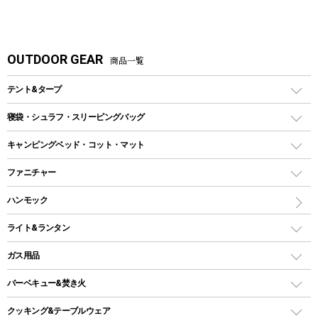
OUTDOOR GEAR
商品一覧
テント&タープ
テント
寝袋・シュラフ・スリーピングバッグ
ドームテント
レクタングラー型（封筒型）シュラフ
キャンピングベッド・コット・マット
ツールームテント
マミー型（人形型）シュラフ
キャンピングベッド・コット
ファニチャー
ワンポールテント
インナーシュラフ
マット
アウトドアテーブル
ハンモック
シェルターテント
インフレータブルマット
ワンタッチテント
アウトドアチェア
ライト&ランタン
ピロー
ソロテント
レジャーシート
LEDランタン
ガス用品
ロッジ型・オリジナルテント
ファニチャーアクセサリー
ガスランタン
ガスバーナー
タープ
バーベキュー&焚き火
オイルランタン
ガスコンロ
ヘキサタープ
バーベキューコンロ、グリル
クッキング&テーブルウェア