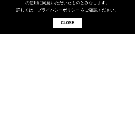
アイデア等のご提案について
の使用に同意いただいたものとみなします。
詳しくは、
プライバシーポリシー
をご確認ください。
採用情報
SNSコミュニティガイドライン
CLOSE
プライバシーポリシー
カスタマーハラスメントに対する基本方針
お問い合わせ
パール金属
パールライフ