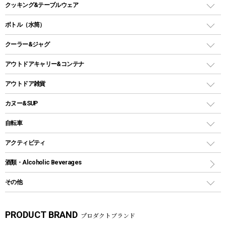
ガスコンロ
バーベキューコンロ、グリル
クッキング&テーブルウェア
ランタンスタンド
スクエアタープ（レクタタープ）
ガス缶
スタンダードタイプグリル
ダッチオーブン
ボトル（水筒）
LEDライト
メッシュタープ
ガスランタン
焚き火台タイプ（ロースタイル）グリル
スキレット
ステンレスボトル
クーラー&ジャグ
自立式タープ
ヘッドライト
ガストーチ、ライター
卓上タイプグリル
ホットサンドメーカー
シェルター（スクリーンタープ）
スクリュータイプ
キャンドル
クーラーボックス
アウトドアキャリー&コンテナ
パーティータイプグリル
クッカー、コッヘル
パラソル
コップ付きタイプ
多用途タイプグリル
クーラーバッグ
アウトドアキャリー
アウトドア雑貨
クッカーセット
テントアクセサリー
ワンタッチタイプ
ソロキャンプ用グリル
ウォータージャグ
コンテナ
バックパック&バッグ
カヌー&SUP
プラスチックボトル
シェラカップ
ペグ
鉄板、アミ
ウォーターボトル
デイパック、ウェストバッグ
ディズニーボトル
ポール
クッキングツール
インフレータブル
自転車
焚き火台&ストーブ
保冷剤
リュック、バックパック
グランドシート
トング
カヌー
火起こし
折りたたみ自転車
アクティビティ
トートバッグ、サコッシュ
ガイドロープ
ナイフ
カヤック
火消し
スポーツサイクル
マリン
酒類・Alcoholic Beverages
ショッピングキャリー
ツール
食器類
SUP
バーベキューツール
シティサイクル
スーツケース
ボディボード
その他
カトラリー
パドル
焚き火アクセサリー
子供向け自転車
その他アウトドア雑貨
ラッシュガード
ガーデニング
タンブラー
フローティングベスト
スモーカー、燻製器
自転車部品
ビーチサンダル
カラビナ
PRODUCT BRAND
プロダクトブランド
湯たんぽ
マグカップ、カップ
ヘルメット
燃料・着火剤・炭
テント
自転車用アクセサリー
レイン