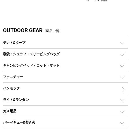
OUTDOOR GEAR
商品一覧
テント&タープ
テント
寝袋・シュラフ・スリーピングバッグ
ドームテント
レクタングラー型（封筒型）シュラフ
キャンピングベッド・コット・マット
ツールームテント
マミー型（人形型）シュラフ
キャンピングベッド・コット
ファニチャー
ワンポールテント
インナーシュラフ
マット
アウトドアテーブル
ハンモック
シェルターテント
インフレータブルマット
ワンタッチテント
アウトドアチェア
ライト&ランタン
ピロー
ソロテント
レジャーシート
LEDランタン
ガス用品
ロッジ型・オリジナルテント
ファニチャーアクセサリー
ガスランタン
ガスバーナー
タープ
バーベキュー&焚き火
オイルランタン
ヘキサタープ