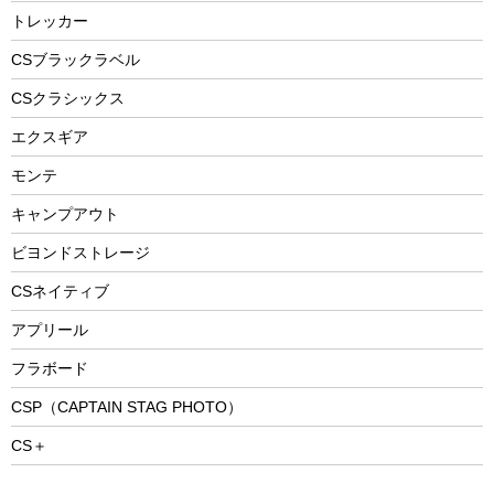
防災用品
ステンレスボトル
エアーポンプ
トレッカー
パラソル
スプレー関係
自転車ウェア
フードボトル
フローティングベスト
アクセサリー
ツール、他
CSブラックラベル
ヘルメット
コーヒー&ミル
CSクラシックス
エアーポンプ
トレー
エクスギア
ビーチテント
ランチョンマット
モンテ
ウィンター
ランチボックス
キャンプアウト
スノーシュー
ピクニックセット
防寒ウェア
ビヨンドストレージ
ツール&アクセサリー
CSネイティブ
トレッキング
アプリール
トレッキングステッキ
フラボード
トレッキングアクセサリー
CSP（CAPTAIN STAG PHOTO）
プレイグッズ
CS＋
ウェルネス
アクセサリー