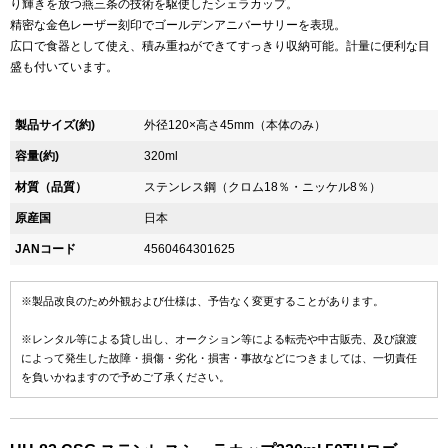
り輝きを放つ燕三条の技術を駆使したシェラカップ。
精密な金色レーザー刻印でゴールデンアニバーサリーを表現。
広口で食器として使え、積み重ねができてすっきり収納可能。計量に便利な目
盛も付いています。
製品サイズ(約)
外径120×高さ45mm（本体のみ）
容量(約)
320ml
材質（品質）
ステンレス鋼（クロム18％・ニッケル8％）
原産国
日本
JANコード
4560464301625
※製品改良のため外観および仕様は、予告なく変更することがあります。
※レンタル等による貸し出し、オークション等による転売や中古販売、及び譲渡
によって発生した故障・損傷・劣化・損害・事故などにつきましては、一切責任
を負いかねますので予めご了承ください。