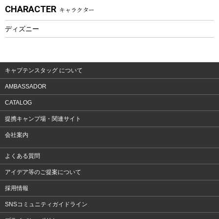
CHARACTER
キャラクター
ウェア、タオル
フィットネス
ディズニー
ウェア
アクセサリー
キャプテンスタッグ について
AMBASSADOR
CATALOG
提携キャンプ場・関連サイト
会社案内
よくある質問
アイデア等のご提案について
採用情報
SNSコミュニティガイドライン