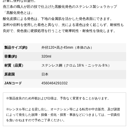
計量に便利な目盛付。
燕三条の職人が匠の技で仕上げた黒酸化発色のステンレス製シェラカップ
「黒酸化発色とは」
酸化皮膜による発色は、下地の金属肌を活かした発色表面にできます。
染料や顔料を使用した着色と異なり、光による退色は全く起こらず、耐候性も
良好で、発色後に硬膜処理を行うことで耐摩耗性・耐食性を強化します。
製品サイズ(約)
外径120×高さ45mm（本体のみ）
容量(約)
320ml
材質（品質）
ステンレス鋼（クロム 18％・ニッケル 8％）
原産国
日本
JANコード
4560464291032
※製品改良のため外観および仕様は、予告なく変更することがあります。
※レンタル等による貸し出し、オークション等による転売や中古販売、及び譲渡
によって発生した故障・損傷・劣化・損害・事故などにつきましては、一切責任
を負いかねますので予めご了承ください。