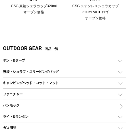
CSG 真鍮シェラカップ320ml
CSG ステンレスシェラカップ
オープン価格
320ml 50THロゴ
オープン価格
OUTDOOR GEAR
商品一覧
テント&タープ
テント
寝袋・シュラフ・スリーピングバッグ
ドームテント
レクタングラー型（封筒型）シュラフ
キャンピングベッド・コット・マット
ツールームテント
マミー型（人形型）シュラフ
キャンピングベッド・コット
ファニチャー
ワンポールテント
インナーシュラフ
マット
アウトドアテーブル
ハンモック
シェルターテント
インフレータブルマット
ワンタッチテント
アウトドアチェア
ライト&ランタン
ピロー
ソロテント
レジャーシート
LEDランタン
ガス用品