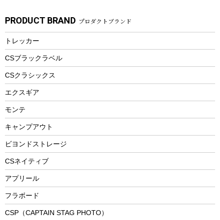
ガーデニング
タンブラー
フローティングベスト
スモーカー、燻製器
自転車部品
ビーチサンダル
カラビナ
PRODUCT BRAND
プロダクトブランド
湯たんぽ
マグカップ、カップ
ヘルメット
燃料・着火剤・炭
テント
自転車用アクセサリー
レイン
防災用品
ステンレスボトル
エアーポンプ
トレッカー
パラソル
スプレー関係
自転車ウェア
フードボトル
フローティングベスト
アクセサリー
ツール、他
CSブラックラベル
ヘルメット
コーヒー&ミル
CSクラシックス
エアーポンプ
トレー
エクスギア
ビーチテント
ランチョンマット
モンテ
ウィンター
ランチボックス
キャンプアウト
スノーシュー
ピクニックセット
防寒ウェア
ビヨンドストレージ
ツール&アクセサリー
CSネイティブ
トレッキング
アプリール
トレッキングステッキ
フラボード
トレッキングアクセサリー
CSP（CAPTAIN STAG PHOTO）
プレイグッズ