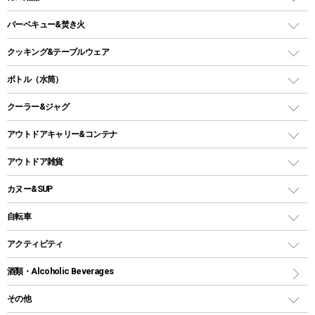
ロッジ型・オリジナルテント
ファニチャーアクセサリー
ガスランタン
ガスバーナー
タープ
バーベキュー&焚き火
オイルランタン
ガスコンロ
ヘキサタープ
バーベキューコンロ、グリル
クッキング&テーブルウェア
ランタンスタンド
スクエアタープ（レクタタープ）
ガス缶
スタンダードタイプグリル
ダッチオーブン
ボトル（水筒）
LEDライト
メッシュタープ
ガスランタン
焚き火台タイプ（ロースタイル）グリル
スキレット
ステンレスボトル
クーラー&ジャグ
自立式タープ
ヘッドライト
ガストーチ、ライター
卓上タイプグリル
ホットサンドメーカー
シェルター（スクリーンタープ）
スクリュータイプ
キャンドル
クーラーボックス
アウトドアキャリー&コンテナ
パーティータイプグリル
クッカー、コッヘル
パラソル
コップ付きタイプ
多用途タイプグリル
クーラーバッグ
アウトドアキャリー
アウトドア雑貨
クッカーセット
テントアクセサリー
ワンタッチタイプ
ソロキャンプ用グリル
ウォータージャグ
コンテナ
バックパック&バッグ
カヌー&SUP
プラスチックボトル
シェラカップ
ペグ
鉄板、アミ
ウォーターボトル
デイパック、ウェストバッグ
ディズニーボトル
ポール
クッキングツール
インフレータブル
自転車
焚き火台&ストーブ
保冷剤
リュック、バックパック
グランドシート
トング
カヌー
火起こし
折りたたみ自転車
アクティビティ
トートバッグ、サコッシュ
ガイドロープ
ナイフ
カヤック
火消し
スポーツサイクル
マリン
酒類・Alcoholic Beverages
ショッピングキャリー
ツール
食器類
SUP
バーベキューツール
シティサイクル
スーツケース
ボディボード
その他
カトラリー
パドル
焚き火アクセサリー
子供向け自転車
その他アウトドア雑貨
ラッシュガード