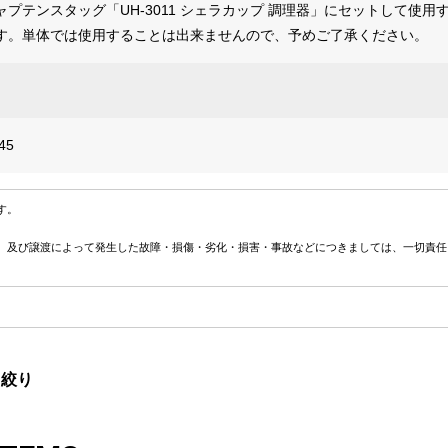
プテンスタッグ「UH-3011 シェラカップ 調理器」にセットして使用
す。単体では使用することは出来ませんので、予めご了承ください。
45
す。
、及び譲渡によって発生した故障・損傷・劣化・損害・事故などにつきましては、一切責任
ツ絞り