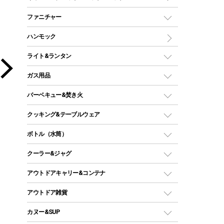
ツールームテント
マミー型（人形型）シュラフ
キャンピングベッド・コット
ファニチャー
ワンポールテント
インナーシュラフ
マット
アウトドアテーブル
ハンモック
シェルターテント
インフレータブルマット
ワンタッチテント
アウトドアチェア
ライト&ランタン
ピロー
ソロテント
レジャーシート
LEDランタン
ガス用品
ロッジ型・オリジナルテント
ファニチャーアクセサリー
ガスランタン
ガスバーナー
タープ
バーベキュー&焚き火
オイルランタン
ガスコンロ
ヘキサタープ
バーベキューコンロ、グリル
クッキング&テーブルウェア
ランタンスタンド
スクエアタープ（レクタタープ）
ガス缶
スタンダードタイプグリル
ダッチオーブン
ボトル（水筒）
LEDライト
メッシュタープ
ガスランタン
焚き火台タイプ（ロースタイル）グリル
スキレット
ステンレスボトル
クーラー&ジャグ
自立式タープ
ヘッドライト
ガストーチ、ライター
卓上タイプグリル
ホットサンドメーカー
シェルター（スクリーンタープ）
スクリュータイプ
キャンドル
クーラーボックス
アウトドアキャリー&コンテナ
パーティータイプグリル
クッカー、コッヘル
パラソル
コップ付きタイプ
多用途タイプグリル
クーラーバッグ
アウトドアキャリー
アウトドア雑貨
クッカーセット
テントアクセサリー
ワンタッチタイプ
ソロキャンプ用グリル
ウォータージャグ
コンテナ
バックパック&バッグ
カヌー&SUP
プラスチックボトル
シェラカップ
ペグ
鉄板、アミ
ウォーターボトル