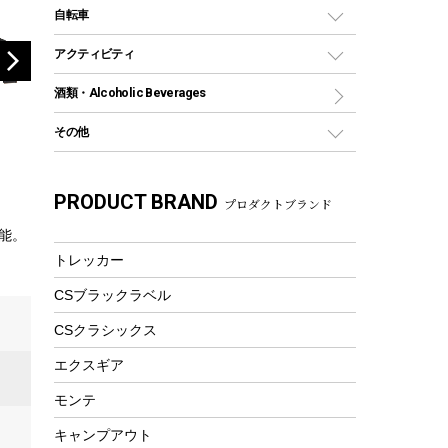
デイパック、ウェストバッグ
ディズニーボトル
ポール
クッキングツール
インフレータブル
自転車
焚き火台&ストーブ
保冷剤
リュック、バックパック
グランドシート
トング
カヌー
火起こし
折りたたみ自転車
アクティビティ
トートバッグ、サコッシュ
ガイドロープ
ナイフ
カヤック
火消し
スポーツサイクル
マリン
酒類・Alcoholic Beverages
ショッピングキャリー
ツール
食器類
SUP
バーベキューツール
シティサイクル
スーツケース
ボディボード
その他
カトラリー
パドル
焚き火アクセサリー
子供向け自転車
その他アウトドア雑貨
ラッシュガード
ガーデニング
タンブラー
フローティングベスト
スモーカー、燻製器
自転車部品
ビーチサンダル
カラビナ
PRODUCT BRAND
湯たんぽ
マグカップ、カップ
プロダクトブランド
ヘルメット
燃料・着火剤・炭
テント
自転車用アクセサリー
レイン
防災用品
ステンレスボトル
能。
エアーポンプ
パラソル
スプレー関係
自転車ウェア
トレッカー
フードボトル
フローティングベスト
アクセサリー
ツール、他
CSブラックラベル
ヘルメット
コーヒー&ミル
エアーポンプ
CSクラシックス
トレー
ビーチテント
ランチョンマット
エクスギア
ウィンター
ランチボックス
モンテ
スノーシュー
ピクニックセット
キャンプアウト
防寒ウェア