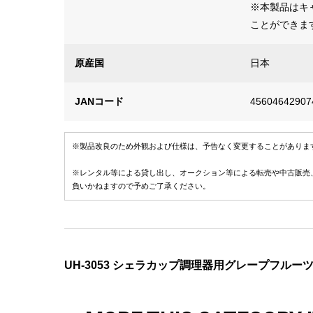
※本製品はキャ
ことができま
原産国
日本
JANコード
45604642907
※製品改良のため外観および仕様は、予告なく変更することがありま
※レンタル等による貸し出し、オークション等による転売や中古販売
負いかねますので予めご了承ください。
UH-3053 シェラカップ調理器用グレープフルー