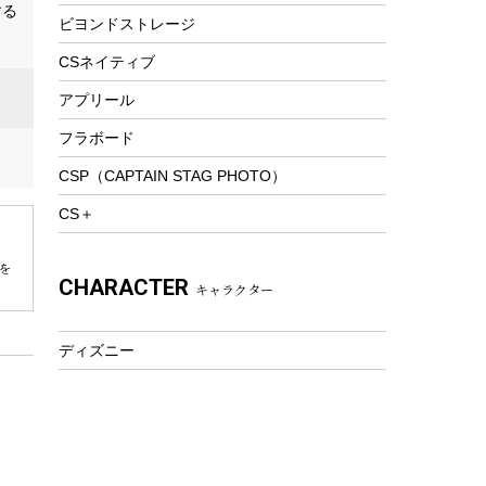
する
ビヨンドストレージ
ツール&アクセサリー
トレッキング
CSネイティブ
トレッキングステッキ
アプリール
トレッキングアクセサリー
フラボード
プレイグッズ
CSP（CAPTAIN STAG PHOTO）
ウェルネス
CS＋
アクセサリー
ウェア、タオル
を
CHARACTER
キャラクター
フィットネス
ウェア
ディズニー
アクセサリー