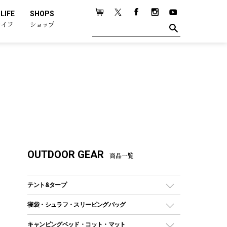
LIFE
SHOPS
ライフ
ショップ
OUTDOOR GEAR
商品一覧
テント&タープ
テント
寝袋・シュラフ・スリーピングバッグ
ドームテント
レクタングラー型（封筒型）シュラフ
キャンピングベッド・コット・マット