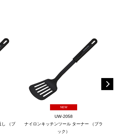
NEW
UW-2058
し （ブ
ナイロンキッチンツール ターナー （ブラ
シャープ
ック）