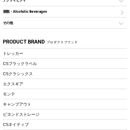
アクティビティ
トートバッグ、サコッシュ
ガイドロープ
ナイフ
カヤック
火消し
スポーツサイクル
マリン
酒類・Alcoholic Beverages
ショッピングキャリー
ツール
食器類
SUP
バーベキューツール
シティサイクル
スーツケース
ボディボード
その他
カトラリー
パドル
焚き火アクセサリー
子供向け自転車
その他アウトドア雑貨
ラッシュガード
ガーデニング
タンブラー
フローティングベスト
スモーカー、燻製器
自転車部品
ビーチサンダル
カラビナ
PRODUCT BRAND
プロダクトブランド
湯たんぽ
マグカップ、カップ
ヘルメット
燃料・着火剤・炭
テント
自転車用アクセサリー
レイン
防災用品
ステンレスボトル
エアーポンプ
トレッカー
パラソル
スプレー関係
自転車ウェア
フードボトル
フローティングベスト
アクセサリー
ツール、他
CSブラックラベル
ヘルメット
コーヒー&ミル
CSクラシックス
エアーポンプ
トレー
エクスギア
ビーチテント
ランチョンマット
モンテ
ウィンター
ランチボックス
キャンプアウト
スノーシュー
ピクニックセット
防寒ウェア
ビヨンドストレージ
ツール&アクセサリー
CSネイティブ