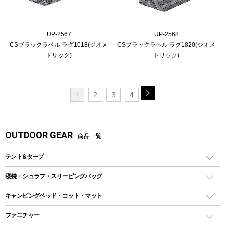
UP-2567
UP-2568
CSブラックラベル ラグ1018(ジオメ
CSブラックラベル ラグ1820(ジオメ
トリック)
トリック)
1
2
3
4
OUTDOOR GEAR
商品一覧
テント&タープ
テント
寝袋・シュラフ・スリーピングバッグ
ドームテント
レクタングラー型（封筒型）シュラフ
キャンピングベッド・コット・マット
ツールームテント
マミー型（人形型）シュラフ
キャンピングベッド・コット
ファニチャー
ワンポールテント