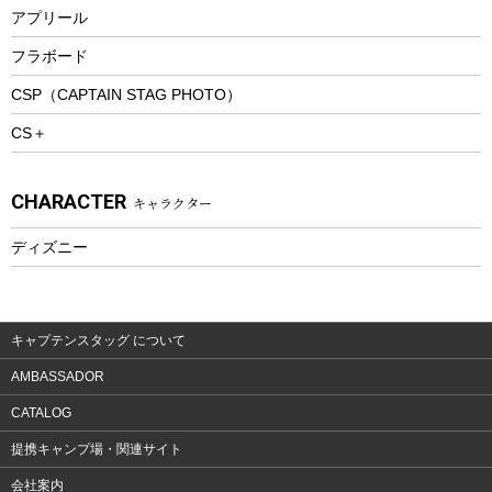
トレッキング
アプリール
トレッキングステッキ
フラボード
トレッキングアクセサリー
CSP（CAPTAIN STAG PHOTO）
プレイグッズ
CS＋
ウェルネス
アクセサリー
CHARACTER
キャラクター
ウェア、タオル
フィットネス
ディズニー
ウェア
アクセサリー
キャプテンスタッグ について
AMBASSADOR
CATALOG
提携キャンプ場・関連サイト
会社案内