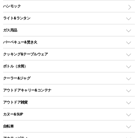
インナーシュラフ
マット
アウトドアテーブル
ハンモック
シェルターテント
インフレータブルマット
ワンタッチテント
アウトドアチェア
ライト&ランタン
ピロー
ソロテント
レジャーシート
LEDランタン
ガス用品
ロッジ型・オリジナルテント
ファニチャーアクセサリー
ガスランタン
ガスバーナー
タープ
バーベキュー&焚き火
オイルランタン
ガスコンロ
ヘキサタープ
バーベキューコンロ、グリル
クッキング&テーブルウェア
ランタンスタンド
スクエアタープ（レクタタープ）
ガス缶
スタンダードタイプグリル
ダッチオーブン
ボトル（水筒）
LEDライト
メッシュタープ
ガスランタン
焚き火台タイプ（ロースタイル）グリル
スキレット
ステンレスボトル
クーラー&ジャグ
自立式タープ
ヘッドライト
ガストーチ、ライター
卓上タイプグリル
ホットサンドメーカー
シェルター（スクリーンタープ）
スクリュータイプ
キャンドル
クーラーボックス
アウトドアキャリー&コンテナ
パーティータイプグリル
クッカー、コッヘル
パラソル
コップ付きタイプ
多用途タイプグリル
クーラーバッグ
アウトドアキャリー
アウトドア雑貨
クッカーセット
テントアクセサリー
ワンタッチタイプ
ソロキャンプ用グリル
ウォータージャグ
コンテナ
バックパック&バッグ
カヌー&SUP
プラスチックボトル
シェラカップ
ペグ
鉄板、アミ
ウォーターボトル
デイパック、ウェストバッグ
ディズニーボトル
ポール
クッキングツール
インフレータブル
自転車
焚き火台&ストーブ
保冷剤
リュック、バックパック
グランドシート
トング
カヌー
火起こし
折りたたみ自転車