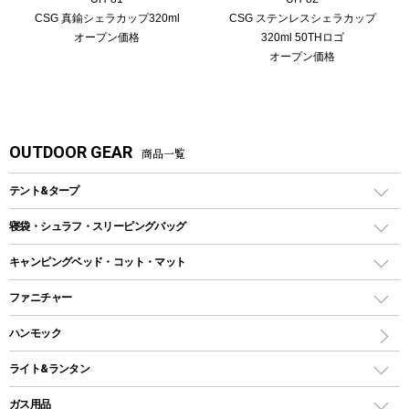
CSG 真鍮シェラカップ320ml
CSG ステンレスシェラカップ
オープン価格
320ml 50THロゴ
オープン価格
OUTDOOR GEAR
商品一覧
テント&タープ
テント
寝袋・シュラフ・スリーピングバッグ
ドームテント
レクタングラー型（封筒型）シュラフ
キャンピングベッド・コット・マット
ツールームテント
マミー型（人形型）シュラフ
キャンピングベッド・コット
ファニチャー
ワンポールテント
インナーシュラフ
マット
アウトドアテーブル
ハンモック
シェルターテント
インフレータブルマット
ワンタッチテント
アウトドアチェア
ライト&ランタン
ピロー
ソロテント
レジャーシート
LEDランタン
ガス用品