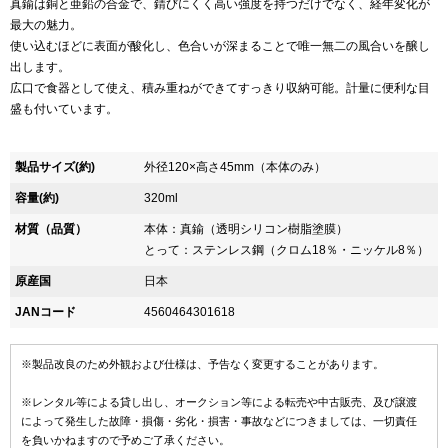
真鍮は銅と亜鉛の合金で、錆びにくく高い強度を持つだけでなく、経年変化が
最大の魅力。
使い込むほどに表面が酸化し、色合いが深まることで唯一無二の風合いを醸し
出します。
広口で食器として使え、積み重ねができてすっきり収納可能。計量に便利な目
盛も付いています。
製品サイズ(約)
外径120×高さ45mm（本体のみ）
容量(約)
320ml
材質（品質）
本体：真鍮（透明シリコン樹脂塗膜）
とって：ステンレス鋼（クロム18％・ニッケル8％）
原産国
日本
JANコード
4560464301618
※製品改良のため外観および仕様は、予告なく変更することがあります。
※レンタル等による貸し出し、オークション等による転売や中古販売、及び譲渡
によって発生した故障・損傷・劣化・損害・事故などにつきましては、一切責任
を負いかねますので予めご了承ください。