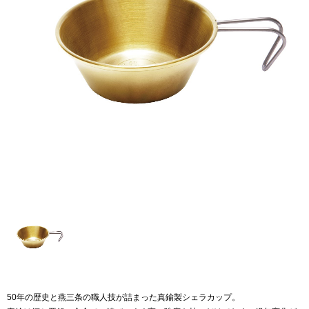
50年の歴史と燕三条の職人技が詰まった真鍮製シェラカップ。