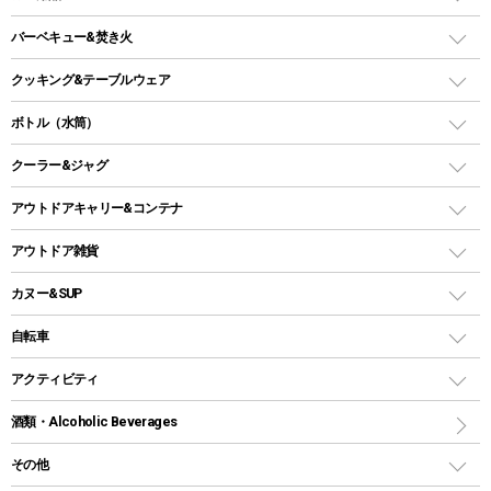
ロッジ型・オリジナルテント
ファニチャーアクセサリー
ガスランタン
ガスバーナー
タープ
バーベキュー&焚き火
オイルランタン
ガスコンロ
ヘキサタープ
バーベキューコンロ、グリル
クッキング&テーブルウェア
ランタンスタンド
スクエアタープ（レクタタープ）
ガス缶
スタンダードタイプグリル
ダッチオーブン
ボトル（水筒）
LEDライト
メッシュタープ
ガスランタン
焚き火台タイプ（ロースタイル）グリル
スキレット
ステンレスボトル
クーラー&ジャグ
自立式タープ
ヘッドライト
ガストーチ、ライター
卓上タイプグリル
ホットサンドメーカー
シェルター（スクリーンタープ）
スクリュータイプ
キャンドル
クーラーボックス
アウトドアキャリー&コンテナ
パーティータイプグリル
クッカー、コッヘル
パラソル
コップ付きタイプ
多用途タイプグリル
クーラーバッグ
アウトドアキャリー
アウトドア雑貨
クッカーセット
テントアクセサリー
ワンタッチタイプ
ソロキャンプ用グリル
ウォータージャグ
コンテナ
バックパック&バッグ
カヌー&SUP
プラスチックボトル
シェラカップ
ペグ
鉄板、アミ
ウォーターボトル
デイパック、ウェストバッグ
ディズニーボトル
ポール
クッキングツール
インフレータブル
自転車
焚き火台&ストーブ
保冷剤
リュック、バックパック
グランドシート
トング
カヌー
火起こし
折りたたみ自転車
アクティビティ
トートバッグ、サコッシュ
ガイドロープ
ナイフ
カヤック
火消し
スポーツサイクル
マリン
酒類・Alcoholic Beverages
ショッピングキャリー
ツール
食器類
SUP
バーベキューツール
シティサイクル
スーツケース
ボディボード
その他
カトラリー
パドル
焚き火アクセサリー
子供向け自転車
その他アウトドア雑貨
ラッシュガード