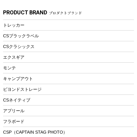
ガーデニング
タンブラー
フローティングベスト
スモーカー、燻製器
自転車部品
ビーチサンダル
カラビナ
PRODUCT BRAND
プロダクトブランド
湯たんぽ
マグカップ、カップ
ヘルメット
燃料・着火剤・炭
テント
自転車用アクセサリー
レイン
防災用品
ステンレスボトル
エアーポンプ
トレッカー
パラソル
スプレー関係
自転車ウェア
フードボトル
フローティングベスト
アクセサリー
ツール、他
CSブラックラベル
ヘルメット
コーヒー&ミル
CSクラシックス
エアーポンプ
トレー
エクスギア
ビーチテント
ランチョンマット
モンテ
ウィンター
ランチボックス
キャンプアウト
スノーシュー
ピクニックセット
防寒ウェア
ビヨンドストレージ
ツール&アクセサリー
CSネイティブ
トレッキング
アプリール
トレッキングステッキ
フラボード
トレッキングアクセサリー
CSP（CAPTAIN STAG PHOTO）
プレイグッズ