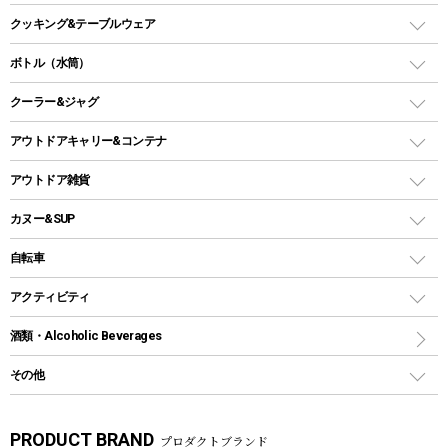
オイルランタン
ガスコンロ
ヘキサタープ
バーベキューコンロ、グリル
クッキング&テーブルウェア
ランタンスタンド
スクエアタープ（レクタタープ）
ガス缶
スタンダードタイプグリル
ダッチオーブン
ボトル（水筒）
LEDライト
メッシュタープ
ガスランタン
焚き火台タイプ（ロースタイル）グリル
スキレット
ステンレスボトル
クーラー&ジャグ
自立式タープ
ヘッドライト
ガストーチ、ライター
卓上タイプグリル
ホットサンドメーカー
シェルター（スクリーンタープ）
スクリュータイプ
キャンドル
クーラーボックス
アウトドアキャリー&コンテナ
パーティータイプグリル
クッカー、コッヘル
パラソル
コップ付きタイプ
多用途タイプグリル
クーラーバッグ
アウトドアキャリー
アウトドア雑貨
クッカーセット
テントアクセサリー
ワンタッチタイプ
ソロキャンプ用グリル
ウォータージャグ
コンテナ
バックパック&バッグ
カヌー&SUP
プラスチックボトル
シェラカップ
ペグ
鉄板、アミ
ウォーターボトル
デイパック、ウェストバッグ
ディズニーボトル
ポール
クッキングツール
インフレータブル
自転車
焚き火台&ストーブ
保冷剤
リュック、バックパック
グランドシート
トング
カヌー
火起こし
折りたたみ自転車
アクティビティ
トートバッグ、サコッシュ
ガイドロープ
ナイフ
カヤック
火消し
スポーツサイクル
マリン
酒類・Alcoholic Beverages
ショッピングキャリー
ツール
食器類
SUP
バーベキューツール
シティサイクル
スーツケース
ボディボード
その他
カトラリー
パドル
焚き火アクセサリー
子供向け自転車
その他アウトドア雑貨
ラッシュガード
ガーデニング
タンブラー
フローティングベスト
スモーカー、燻製器
自転車部品
ビーチサンダル
カラビナ
PRODUCT BRAND
プロダクトブランド
湯たんぽ
マグカップ、カップ
ヘルメット