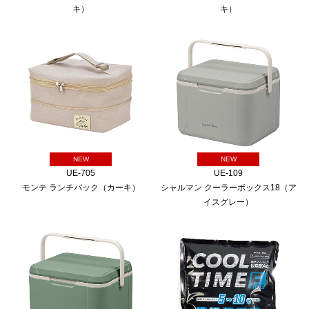
キ）
キ）
NEW
NEW
UE-705
UE-109
モンテ ランチバック（カーキ）
シャルマン クーラーボックス18（ア
イスグレー）