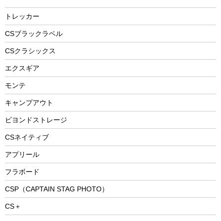
燃料・着火剤・炭
テント
自転車用アクセサリー
レイン
防災用品
ステンレスボトル
エアーポンプ
トレッカー
パラソル
スプレー関係
自転車ウェア
フードボトル
フローティングベスト
アクセサリー
ツール、他
CSブラックラベル
ヘルメット
コーヒー&ミル
CSクラシックス
エアーポンプ
トレー
エクスギア
ビーチテント
ランチョンマット
モンテ
ウィンター
ランチボックス
キャンプアウト
スノーシュー
ピクニックセット
防寒ウェア
ビヨンドストレージ
ツール&アクセサリー
CSネイティブ
トレッキング
アプリール
トレッキングステッキ
フラボード
トレッキングアクセサリー
CSP（CAPTAIN STAG PHOTO）
プレイグッズ
CS＋
ウェルネス