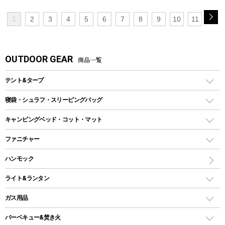
1
2
3
4
5
6
7
8
9
10
11
OUTDOOR GEAR
商品一覧
テント&タープ
テント
寝袋・シュラフ・スリーピングバッグ
ドームテント
レクタングラー型（封筒型）シュラフ
キャンピングベッド・コット・マット
ツールームテント
マミー型（人形型）シュラフ
キャンピングベッド・コット
ファニチャー
ワンポールテント
インナーシュラフ
マット
アウトドアテーブル
ハンモック
シェルターテント
インフレータブルマット
ワンタッチテント
アウトドアチェア
ライト&ランタン
ピロー
ソロテント
レジャーシート
LEDランタン
ガス用品
ロッジ型・オリジナルテント
ファニチャーアクセサリー
ガスランタン
ガスバーナー
タープ
バーベキュー&焚き火