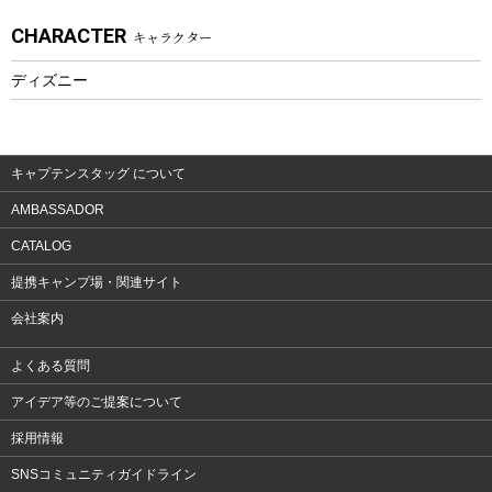
アクセサリー
CHARACTER
キャラクター
ウェア、タオル
フィットネス
ディズニー
ウェア
アクセサリー
キャプテンスタッグ について
AMBASSADOR
CATALOG
提携キャンプ場・関連サイト
会社案内
よくある質問
アイデア等のご提案について
採用情報
SNSコミュニティガイドライン