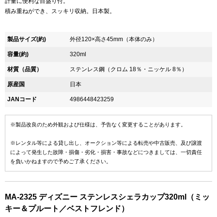
計量に便利な目盛り付。
積み重ねができ、スッキリ収納。日本製。
製品サイズ(約)
外径120×高さ45mm（本体のみ）
容量(約)
320ml
材質（品質）
ステンレス鋼（クロム 18％・ニッケル 8％）
原産国
日本
JANコード
4986448423259
※製品改良のため外観および仕様は、予告なく変更することがあります。
※レンタル等による貸し出し、オークション等による転売や中古販売、及び譲渡
によって発生した故障・損傷・劣化・損害・事故などにつきましては、一切責任
を負いかねますので予めご了承ください。
MA-2325 ディズニー ステンレスシェラカップ320ml（ミッ
キー＆プルート／ベストフレンド）