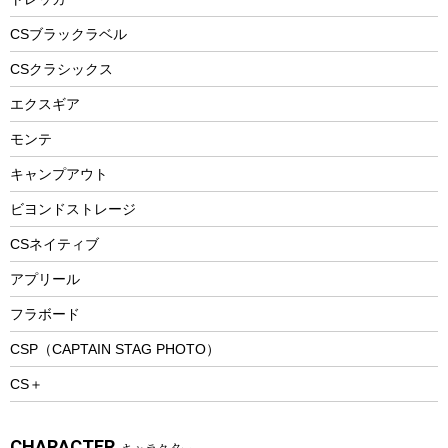
自転車ウェア
フードボトル
フローティングベスト
アクセサリー
ツール、他
CSブラックラベル
ヘルメット
コーヒー&ミル
CSクラシックス
エアーポンプ
トレー
エクスギア
ビーチテント
ランチョンマット
モンテ
ウィンター
ランチボックス
キャンプアウト
スノーシュー
ピクニックセット
防寒ウェア
ビヨンドストレージ
ツール&アクセサリー
CSネイティブ
トレッキング
アプリール
トレッキングステッキ
フラボード
トレッキングアクセサリー
CSP（CAPTAIN STAG PHOTO）
プレイグッズ
CS＋
ウェルネス
アクセサリー
CHARACTER
キャラクター
ウェア、タオル