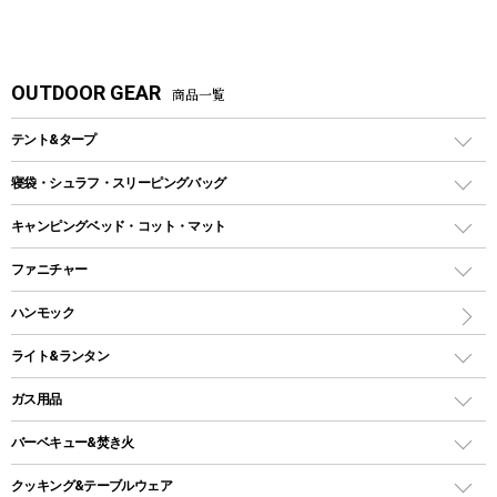
OUTDOOR GEAR
商品一覧
テント&タープ
テント
寝袋・シュラフ・スリーピングバッグ
ドームテント
レクタングラー型（封筒型）シュラフ
キャンピングベッド・コット・マット
ツールームテント
マミー型（人形型）シュラフ
キャンピングベッド・コット
ファニチャー
ワンポールテント
インナーシュラフ
マット
アウトドアテーブル
ハンモック
シェルターテント
インフレータブルマット
ワンタッチテント
アウトドアチェア
ライト&ランタン
ピロー
ソロテント
レジャーシート
LEDランタン
ガス用品
ロッジ型・オリジナルテント
ファニチャーアクセサリー
ガスランタン
ガスバーナー
タープ
バーベキュー&焚き火
オイルランタン
ガスコンロ
ヘキサタープ
バーベキューコンロ、グリル
クッキング&テーブルウェア