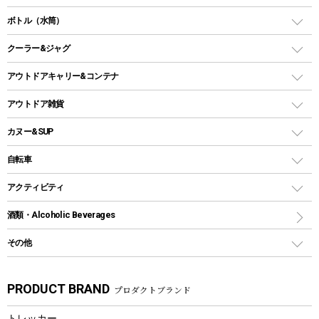
ランタンスタンド
スクエアタープ（レクタタープ）
ガス缶
スタンダードタイプグリル
ダッチオーブン
ボトル（水筒）
LEDライト
メッシュタープ
ガスランタン
焚き火台タイプ（ロースタイル）グリル
スキレット
ステンレスボトル
クーラー&ジャグ
自立式タープ
ヘッドライト
ガストーチ、ライター
卓上タイプグリル
ホットサンドメーカー
シェルター（スクリーンタープ）
スクリュータイプ
キャンドル
クーラーボックス
アウトドアキャリー&コンテナ
パーティータイプグリル
クッカー、コッヘル
パラソル
コップ付きタイプ
多用途タイプグリル
クーラーバッグ
アウトドアキャリー
アウトドア雑貨
クッカーセット
テントアクセサリー
ワンタッチタイプ
ソロキャンプ用グリル
ウォータージャグ
コンテナ
バックパック&バッグ
カヌー&SUP
プラスチックボトル
シェラカップ
ペグ
鉄板、アミ
ウォーターボトル
デイパック、ウェストバッグ
ディズニーボトル
ポール
クッキングツール
インフレータブル
自転車
焚き火台&ストーブ
保冷剤
リュック、バックパック
グランドシート
トング
カヌー
火起こし
折りたたみ自転車
アクティビティ
トートバッグ、サコッシュ
ガイドロープ
ナイフ
カヤック
火消し
スポーツサイクル
マリン
酒類・Alcoholic Beverages
ショッピングキャリー
ツール
食器類
SUP
バーベキューツール
シティサイクル
スーツケース
ボディボード
その他
カトラリー
パドル
焚き火アクセサリー
子供向け自転車
その他アウトドア雑貨
ラッシュガード
ガーデニング
タンブラー
フローティングベスト
スモーカー、燻製器
自転車部品
ビーチサンダル
カラビナ
PRODUCT BRAND
プロダクトブランド
湯たんぽ
マグカップ、カップ
ヘルメット
燃料・着火剤・炭
テント
自転車用アクセサリー
レイン
防災用品
ステンレスボトル
エアーポンプ
トレッカー
パラソル
スプレー関係