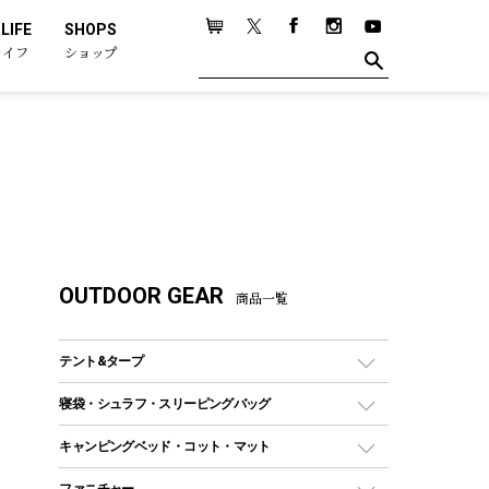
LIFE
SHOPS
ライフ
ショップ
OUTDOOR GEAR
商品一覧
テント&タープ
テント
寝袋・シュラフ・スリーピングバッグ
ドームテント
レクタングラー型（封筒型）シュラフ
キャンピングベッド・コット・マット
ツールームテント
マミー型（人形型）シュラフ
キャンピングベッド・コット
ファニチャー