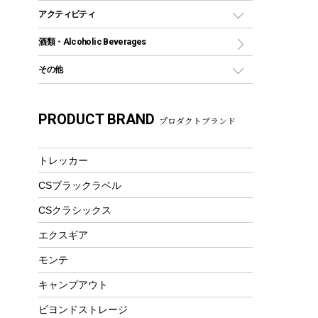
グランドシート
トング
カヌー
火起こし
折りたたみ自転車
アクティビティ
トートバッグ、サコッシュ
ガイドロープ
ナイフ
カヤック
火消し
スポーツサイクル
マリン
酒類・Alcoholic Beverages
ショッピングキャリー
ツール
食器類
SUP
バーベキューツール
シティサイクル
スーツケース
ボディボード
その他
カトラリー
パドル
焚き火アクセサリー
子供向け自転車
その他アウトドア雑貨
ラッシュガード
ガーデニング
タンブラー
フローティングベスト
スモーカー、燻製器
自転車部品
ビーチサンダル
カラビナ
PRODUCT BRAND
湯たんぽ
マグカップ、カップ
プロダクトブランド
ヘルメット
燃料・着火剤・炭
テント
自転車用アクセサリー
レイン
防災用品
ステンレスボトル
エアーポンプ
パラソル
スプレー関係
自転車ウェア
トレッカー
フードボトル
フローティングベスト
アクセサリー
ツール、他
CSブラックラベル
ヘルメット
コーヒー&ミル
エアーポンプ
CSクラシックス
トレー
ビーチテント
ランチョンマット
エクスギア
ウィンター
ランチボックス
モンテ
スノーシュー
ピクニックセット
キャンプアウト
防寒ウェア
ビヨンドストレージ
ツール&アクセサリー