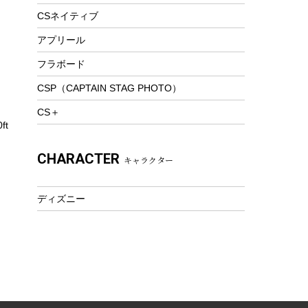
トレッキング
CSネイティブ
トレッキングステッキ
アプリール
トレッキングアクセサリー
フラボード
プレイグッズ
CSP（CAPTAIN STAG PHOTO）
ウェルネス
CS＋
アクセサリー
ft
ウェア、タオル
CHARACTER
キャラクター
フィットネス
ウェア
ディズニー
アクセサリー