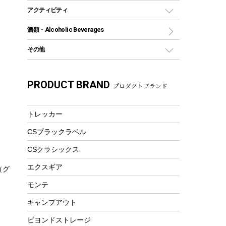
グランドシート
トング
カヌー
火起こし
折りたたみ自転車
アクティビティ
トートバッグ、サコッシュ
ガイドロープ
ナイフ
カヤック
火消し
スポーツサイクル
マリン
酒類・Alcoholic Beverages
ショッピングキャリー
ツール
食器類
SUP
バーベキューツール
シティサイクル
スーツケース
ボディボード
その他
カトラリー
パドル
焚き火アクセサリー
子供向け自転車
その他アウトドア雑貨
ラッシュガード
ガーデニング
タンブラー
フローティングベスト
スモーカー、燻製器
自転車部品
ビーチサンダル
カラビナ
PRODUCT BRAND
湯たんぽ
マグカップ、カップ
プロダクトブランド
ヘルメット
燃料・着火剤・炭
テント
自転車用アクセサリー
レイン
防災用品
ステンレスボトル
エアーポンプ
パラソル
スプレー関係
自転車ウェア
トレッカー
フードボトル
フローティングベスト
アクセサリー
ツール、他
CSブラックラベル
ヘルメット
コーヒー&ミル
エアーポンプ
CSクラシックス
トレー
ビーチテント
ランチョンマット
エクスギア
（グ
ウィンター
ランチボックス
モンテ
スノーシュー
ピクニックセット
キャンプアウト
防寒ウェア
ビヨンドストレージ
ツール&アクセサリー