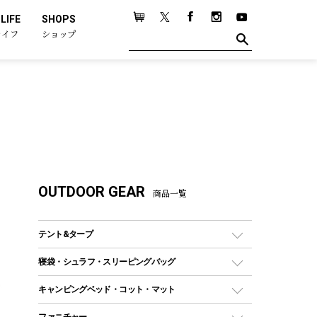
LIFE
SHOPS
ライフ
ショップ
OUTDOOR GEAR
商品一覧
テント&タープ
テント
寝袋・シュラフ・スリーピングバッグ
ドームテント
レクタングラー型（封筒型）シュラフ
キャンピングベッド・コット・マット
ツールームテント
マミー型（人形型）シュラフ
キャンピングベッド・コット
ファニチャー