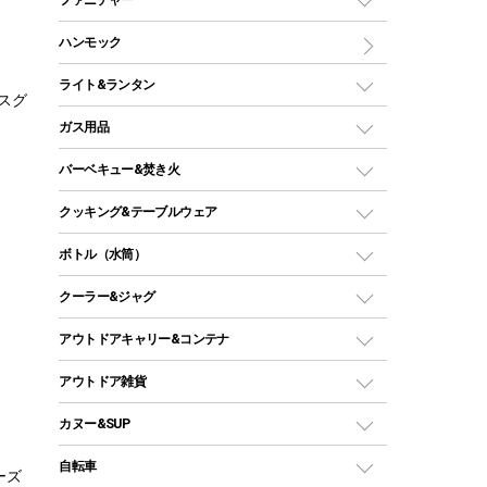
ワンポールテント
インナーシュラフ
マット
アウトドアテーブル
ハンモック
シェルターテント
インフレータブルマット
ワンタッチテント
アウトドアチェア
ライト&ランタン
スグ
ピロー
ソロテント
レジャーシート
LEDランタン
ガス用品
ロッジ型・オリジナルテント
ファニチャーアクセサリー
ガスランタン
ガスバーナー
タープ
バーベキュー&焚き火
オイルランタン
ガスコンロ
ヘキサタープ
バーベキューコンロ、グリル
クッキング&テーブルウェア
ランタンスタンド
スクエアタープ（レクタタープ）
ガス缶
スタンダードタイプグリル
ダッチオーブン
ボトル（水筒）
LEDライト
メッシュタープ
ガスランタン
焚き火台タイプ（ロースタイル）グリル
スキレット
ステンレスボトル
クーラー&ジャグ
自立式タープ
ヘッドライト
ガストーチ、ライター
卓上タイプグリル
ホットサンドメーカー
シェルター（スクリーンタープ）
スクリュータイプ
キャンドル
クーラーボックス
アウトドアキャリー&コンテナ
パーティータイプグリル
クッカー、コッヘル
パラソル
コップ付きタイプ
多用途タイプグリル
クーラーバッグ
アウトドアキャリー
アウトドア雑貨
クッカーセット
テントアクセサリー
ワンタッチタイプ
ソロキャンプ用グリル
ウォータージャグ
コンテナ
バックパック&バッグ
カヌー&SUP
プラスチックボトル
シェラカップ
ペグ
鉄板、アミ
ウォーターボトル
デイパック、ウェストバッグ
ディズニーボトル
ポール
クッキングツール
インフレータブル
自転車
焚き火台&ストーブ
ーズ
保冷剤
リュック、バックパック