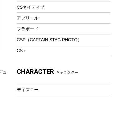
トレッキング
CSネイティブ
トレッキングステッキ
アプリール
トレッキングアクセサリー
フラボード
プレイグッズ
CSP（CAPTAIN STAG PHOTO）
ウェルネス
CS＋
アクセサリー
ウェア、タオル
CHARACTER
キャラクター
デュ
フィットネス
ウェア
ディズニー
アクセサリー