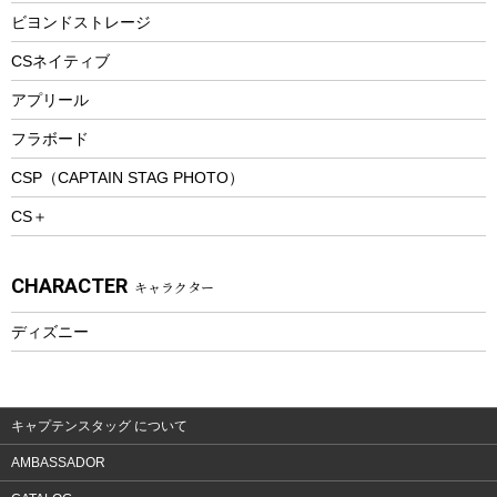
防寒ウェア
ビヨンドストレージ
ツール&アクセサリー
CSネイティブ
トレッキング
アプリール
トレッキングステッキ
フラボード
トレッキングアクセサリー
CSP（CAPTAIN STAG PHOTO）
プレイグッズ
CS＋
ウェルネス
アクセサリー
CHARACTER
キャラクター
ウェア、タオル
フィットネス
ディズニー
ウェア
アクセサリー
キャプテンスタッグ について
AMBASSADOR