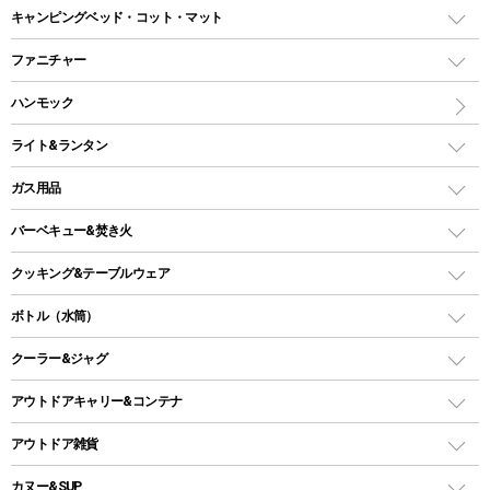
ドームテント
レクタングラー型（封筒型）シュラフ
キャンピングベッド・コット・マット
ツールームテント
マミー型（人形型）シュラフ
キャンピングベッド・コット
ファニチャー
ワンポールテント
インナーシュラフ
マット
アウトドアテーブル
ハンモック
シェルターテント
インフレータブルマット
ワンタッチテント
アウトドアチェア
ライト&ランタン
ピロー
ソロテント
レジャーシート
LEDランタン
ガス用品
ロッジ型・オリジナルテント
ファニチャーアクセサリー
ガスランタン
ガスバーナー
タープ
バーベキュー&焚き火
オイルランタン
ガスコンロ
ヘキサタープ
バーベキューコンロ、グリル
クッキング&テーブルウェア
ランタンスタンド
スクエアタープ（レクタタープ）
ガス缶
スタンダードタイプグリル
ダッチオーブン
ボトル（水筒）
LEDライト
メッシュタープ
ガスランタン
焚き火台タイプ（ロースタイル）グリル
スキレット
ステンレスボトル
クーラー&ジャグ
自立式タープ
ヘッドライト
ガストーチ、ライター
卓上タイプグリル
ホットサンドメーカー
シェルター（スクリーンタープ）
スクリュータイプ
キャンドル
クーラーボックス
アウトドアキャリー&コンテナ
パーティータイプグリル
クッカー、コッヘル
パラソル
コップ付きタイプ
多用途タイプグリル
クーラーバッグ
アウトドアキャリー
アウトドア雑貨
クッカーセット
テントアクセサリー
ワンタッチタイプ
ソロキャンプ用グリル
ウォータージャグ
コンテナ
バックパック&バッグ
カヌー&SUP
プラスチックボトル
シェラカップ
ペグ