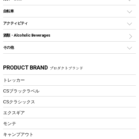
鉄板、アミ
ウォーターボトル
デイパック、ウェストバッグ
ディズニーボトル
ポール
クッキングツール
インフレータブル
自転車
焚き火台&ストーブ
保冷剤
リュック、バックパック
グランドシート
トング
カヌー
火起こし
折りたたみ自転車
アクティビティ
トートバッグ、サコッシュ
ガイドロープ
ナイフ
カヤック
火消し
スポーツサイクル
マリン
酒類・Alcoholic Beverages
ショッピングキャリー
ツール
食器類
SUP
バーベキューツール
シティサイクル
スーツケース
ボディボード
その他
カトラリー
パドル
焚き火アクセサリー
子供向け自転車
その他アウトドア雑貨
ラッシュガード
ガーデニング
タンブラー
フローティングベスト
スモーカー、燻製器
自転車部品
ビーチサンダル
カラビナ
PRODUCT BRAND
プロダクトブランド
湯たんぽ
マグカップ、カップ
ヘルメット
燃料・着火剤・炭
テント
自転車用アクセサリー
レイン
防災用品
ステンレスボトル
エアーポンプ
トレッカー
パラソル
スプレー関係
自転車ウェア
フードボトル
フローティングベスト
アクセサリー
ツール、他
CSブラックラベル
ヘルメット
コーヒー&ミル
CSクラシックス
エアーポンプ
トレー
エクスギア
ビーチテント
ランチョンマット
モンテ
ウィンター
ランチボックス
キャンプアウト
スノーシュー
ピクニックセット