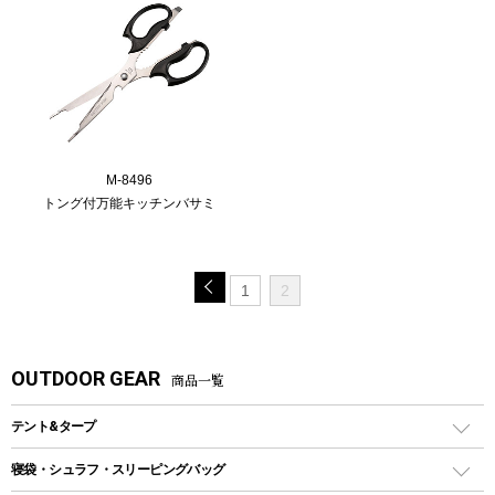
M-8496
トング付万能キッチンバサミ
1
2
OUTDOOR GEAR
商品一覧
テント&タープ
テント
寝袋・シュラフ・スリーピングバッグ