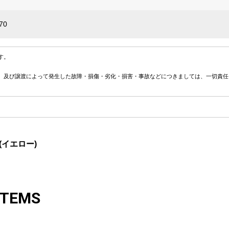
70
す。
、及び譲渡によって発生した故障・損傷・劣化・損害・事故などにつきましては、一切責任
(イエロー)
ITEMS