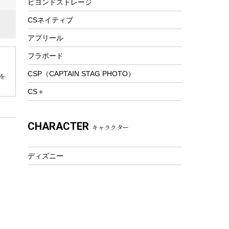
ビヨンドストレージ
ツール&アクセサリー
トレッキング
CSネイティブ
トレッキングステッキ
アプリール
トレッキングアクセサリー
フラボード
プレイグッズ
CSP（CAPTAIN STAG PHOTO）
を
ウェルネス
CS＋
アクセサリー
ウェア、タオル
CHARACTER
キャラクター
フィットネス
ウェア
ディズニー
アクセサリー