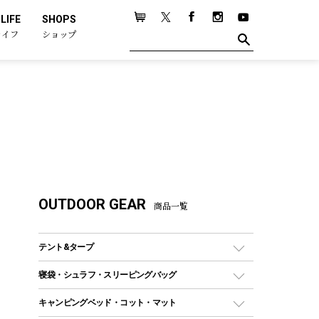
LIFE
SHOPS
ライフ
ショップ
OUTDOOR GEAR
商品一覧
テント&タープ
テント
寝袋・シュラフ・スリーピングバッグ
ドームテント
レクタングラー型（封筒型）シュラフ
キャンピングベッド・コット・マット
ツールームテント