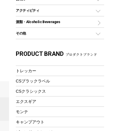
保冷剤
リュック、バックパック
グランドシート
トング
カヌー
火起こし
折りたたみ自転車
アクティビティ
トートバッグ、サコッシュ
ガイドロープ
ナイフ
カヤック
火消し
スポーツサイクル
マリン
酒類・Alcoholic Beverages
ショッピングキャリー
ツール
食器類
SUP
バーベキューツール
シティサイクル
スーツケース
ボディボード
その他
カトラリー
パドル
焚き火アクセサリー
子供向け自転車
その他アウトドア雑貨
ラッシュガード
ガーデニング
タンブラー
フローティングベスト
スモーカー、燻製器
自転車部品
ビーチサンダル
カラビナ
PRODUCT BRAND
湯たんぽ
マグカップ、カップ
プロダクトブランド
ヘルメット
燃料・着火剤・炭
テント
自転車用アクセサリー
レイン
防災用品
ステンレスボトル
エアーポンプ
パラソル
スプレー関係
自転車ウェア
トレッカー
フードボトル
フローティングベスト
アクセサリー
ツール、他
CSブラックラベル
ヘルメット
コーヒー&ミル
エアーポンプ
CSクラシックス
トレー
ビーチテント
ランチョンマット
エクスギア
ウィンター
ランチボックス
モンテ
スノーシュー
ピクニックセット
キャンプアウト
防寒ウェア