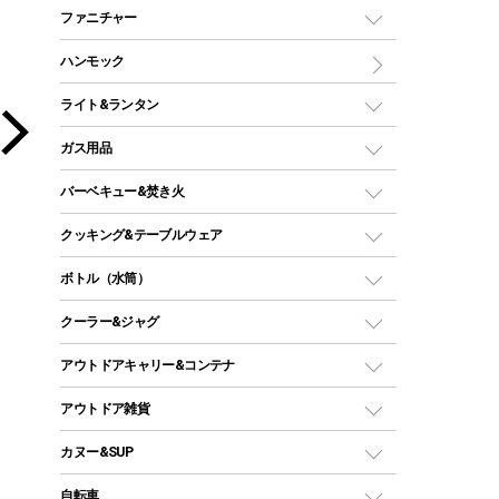
マミー型（人形型）シュラフ
キャンピングベッド・コット
ファニチャー
ワンポールテント
インナーシュラフ
マット
アウトドアテーブル
ハンモック
シェルターテント
インフレータブルマット
ワンタッチテント
アウトドアチェア
ライト&ランタン
ピロー
ソロテント
レジャーシート
LEDランタン
ガス用品
ロッジ型・オリジナルテント
ファニチャーアクセサリー
ガスランタン
ガスバーナー
タープ
バーベキュー&焚き火
オイルランタン
ガスコンロ
ヘキサタープ
バーベキューコンロ、グリル
クッキング&テーブルウェア
ランタンスタンド
スクエアタープ（レクタタープ）
ガス缶
スタンダードタイプグリル
ダッチオーブン
ボトル（水筒）
LEDライト
メッシュタープ
ガスランタン
焚き火台タイプ（ロースタイル）グリル
スキレット
ステンレスボトル
クーラー&ジャグ
自立式タープ
ヘッドライト
ガストーチ、ライター
卓上タイプグリル
ホットサンドメーカー
シェルター（スクリーンタープ）
スクリュータイプ
キャンドル
クーラーボックス
アウトドアキャリー&コンテナ
パーティータイプグリル
クッカー、コッヘル
パラソル
コップ付きタイプ
多用途タイプグリル
クーラーバッグ
アウトドアキャリー
アウトドア雑貨
クッカーセット
テントアクセサリー
ワンタッチタイプ
ソロキャンプ用グリル
ウォータージャグ
コンテナ
バックパック&バッグ
カヌー&SUP
プラスチックボトル
シェラカップ
ペグ
鉄板、アミ
ウォーターボトル
デイパック、ウェストバッグ
ディズニーボトル
ポール
クッキングツール
インフレータブル
自転車
焚き火台&ストーブ