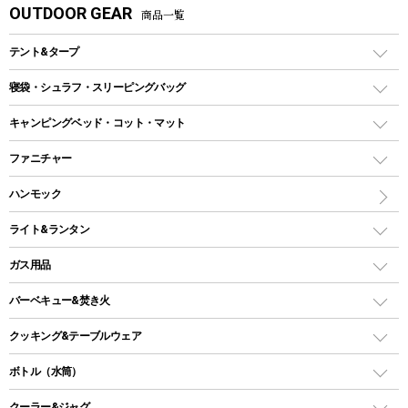
OUTDOOR GEAR
商品一覧
テント&タープ
テント
寝袋・シュラフ・スリーピングバッグ
ドームテント
レクタングラー型（封筒型）シュラフ
キャンピングベッド・コット・マット
ツールームテント
マミー型（人形型）シュラフ
キャンピングベッド・コット
ファニチャー
ワンポールテント
インナーシュラフ
マット
アウトドアテーブル
ハンモック
シェルターテント
インフレータブルマット
ワンタッチテント
アウトドアチェア
ライト&ランタン
ピロー
ソロテント
レジャーシート
LEDランタン
ガス用品
ロッジ型・オリジナルテント
ファニチャーアクセサリー
ガスランタン
ガスバーナー
タープ
バーベキュー&焚き火
オイルランタン
ガスコンロ
ヘキサタープ
バーベキューコンロ、グリル
クッキング&テーブルウェア
ランタンスタンド
スクエアタープ（レクタタープ）
ガス缶
スタンダードタイプグリル
ダッチオーブン
ボトル（水筒）
LEDライト
メッシュタープ
ガスランタン
焚き火台タイプ（ロースタイル）グリル
スキレット
ステンレスボトル
クーラー&ジャグ
自立式タープ