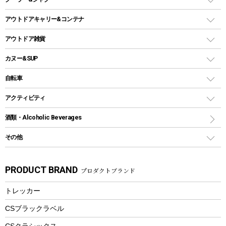
ヘッドライト
ガストーチ、ライター
卓上タイプグリル
ホットサンドメーカー
シェルター（スクリーンタープ）
スクリュータイプ
キャンドル
クーラーボックス
アウトドアキャリー&コンテナ
パーティータイプグリル
クッカー、コッヘル
パラソル
コップ付きタイプ
多用途タイプグリル
クーラーバッグ
アウトドアキャリー
アウトドア雑貨
クッカーセット
テントアクセサリー
ワンタッチタイプ
ソロキャンプ用グリル
ウォータージャグ
コンテナ
バックパック&バッグ
カヌー&SUP
プラスチックボトル
シェラカップ
ペグ
鉄板、アミ
ウォーターボトル
デイパック、ウェストバッグ
ディズニーボトル
ポール
クッキングツール
インフレータブル
自転車
焚き火台&ストーブ
保冷剤
リュック、バックパック
グランドシート
トング
カヌー
火起こし
折りたたみ自転車
アクティビティ
トートバッグ、サコッシュ
ガイドロープ
ナイフ
カヤック
火消し
スポーツサイクル
マリン
酒類・Alcoholic Beverages
ショッピングキャリー
ツール
食器類
SUP
バーベキューツール
シティサイクル
スーツケース
ボディボード
その他
カトラリー
パドル
焚き火アクセサリー
子供向け自転車
その他アウトドア雑貨
ラッシュガード
ガーデニング
タンブラー
フローティングベスト
スモーカー、燻製器
自転車部品
ビーチサンダル
カラビナ
PRODUCT BRAND
プロダクトブランド
湯たんぽ
マグカップ、カップ
ヘルメット
燃料・着火剤・炭
テント
自転車用アクセサリー
レイン
防災用品
ステンレスボトル
エアーポンプ
トレッカー
パラソル
スプレー関係
自転車ウェア
フードボトル
フローティングベスト
アクセサリー
ツール、他
CSブラックラベル
ヘルメット
コーヒー&ミル
CSクラシックス