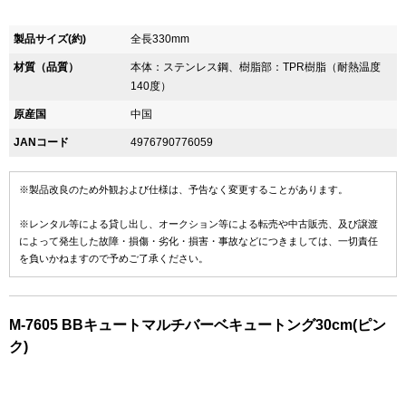
製品サイズ(約)
全長330mm
材質（品質）
本体：ステンレス鋼、樹脂部：TPR樹脂（耐熱温度
140度）
原産国
中国
JANコード
4976790776059
※製品改良のため外観および仕様は、予告なく変更することがあります。
※レンタル等による貸し出し、オークション等による転売や中古販売、及び譲渡
によって発生した故障・損傷・劣化・損害・事故などにつきましては、一切責任
を負いかねますので予めご了承ください。
M-7605 BBキュートマルチバーベキュートング30cm(ピン
ク)