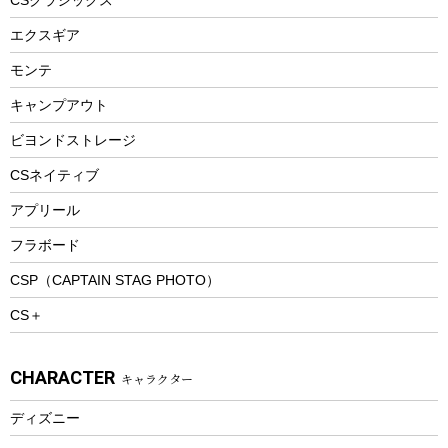
エアーポンプ
トレー
エクスギア
ビーチテント
ランチョンマット
モンテ
ウィンター
ランチボックス
キャンプアウト
スノーシュー
ピクニックセット
防寒ウェア
ビヨンドストレージ
ツール&アクセサリー
CSネイティブ
トレッキング
アプリール
トレッキングステッキ
フラボード
トレッキングアクセサリー
CSP（CAPTAIN STAG PHOTO）
プレイグッズ
CS＋
ウェルネス
アクセサリー
CHARACTER
キャラクター
ウェア、タオル
フィットネス
ディズニー
ウェア