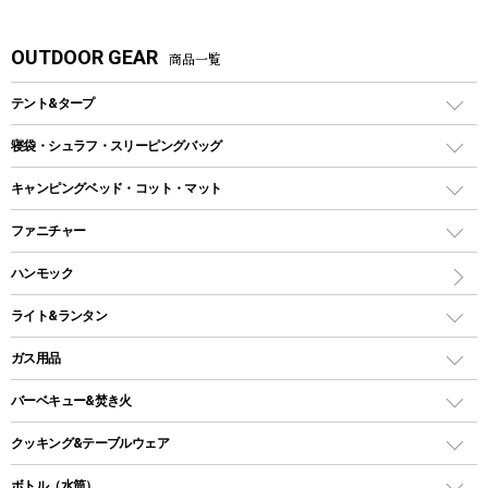
OUTDOOR GEAR
商品一覧
テント&タープ
テント
寝袋・シュラフ・スリーピングバッグ
ドームテント
レクタングラー型（封筒型）シュラフ
キャンピングベッド・コット・マット
ツールームテント
マミー型（人形型）シュラフ
キャンピングベッド・コット
ファニチャー
ワンポールテント
インナーシュラフ
マット
アウトドアテーブル
ハンモック
シェルターテント
インフレータブルマット
ワンタッチテント
アウトドアチェア
ライト&ランタン
ピロー
ソロテント
レジャーシート
LEDランタン
ガス用品
ロッジ型・オリジナルテント
ファニチャーアクセサリー
ガスランタン
ガスバーナー
タープ
バーベキュー&焚き火
オイルランタン
ガスコンロ
ヘキサタープ
バーベキューコンロ、グリル
クッキング&テーブルウェア
ランタンスタンド
スクエアタープ（レクタタープ）
ガス缶
スタンダードタイプグリル
ダッチオーブン
ボトル（水筒）