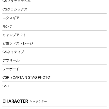
CSブラックラベル
ヘルメット
コーヒー&ミル
CSクラシックス
エアーポンプ
トレー
エクスギア
ビーチテント
ランチョンマット
モンテ
ウィンター
ランチボックス
キャンプアウト
スノーシュー
ピクニックセット
防寒ウェア
ビヨンドストレージ
ツール&アクセサリー
CSネイティブ
トレッキング
アプリール
トレッキングステッキ
フラボード
トレッキングアクセサリー
CSP（CAPTAIN STAG PHOTO）
プレイグッズ
CS＋
ウェルネス
アクセサリー
CHARACTER
キャラクター
ウェア、タオル
フィットネス