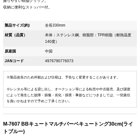
握りやすい樹脂グリップ。
収納に便利なストッパー付。
製品サイズ(約)
全長330mm
材質（品質）
本体：ステンレス鋼、樹脂部：TPR樹脂（耐熱温度
140度）
原産国
中国
JANコード
4976790776073
※製品改良のため外観および仕様は、予告なく変更することがあります。
※レンタル等による貸し出し、オークション等による転売や中古販売、及び譲渡
によって発生した故障・損傷・劣化・損害・事故などにつきましては、一切責任
を負いかねますので予めご了承ください。
M-7607 BBキュートマルチバーベキュートング30cm(ライ
トブルー)