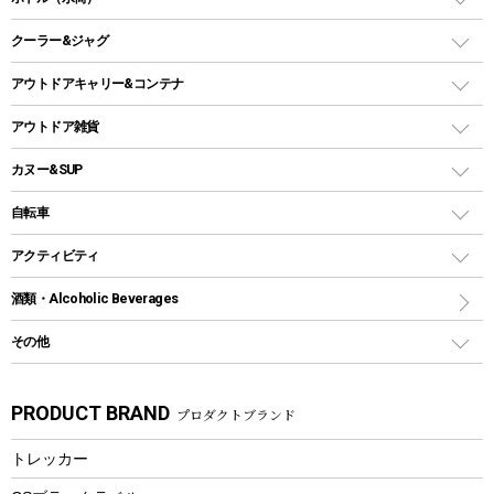
LEDライト
メッシュタープ
ガスランタン
焚き火台タイプ（ロースタイル）グリル
スキレット
ステンレスボトル
クーラー&ジャグ
自立式タープ
ヘッドライト
ガストーチ、ライター
卓上タイプグリル
ホットサンドメーカー
シェルター（スクリーンタープ）
スクリュータイプ
キャンドル
クーラーボックス
アウトドアキャリー&コンテナ
パーティータイプグリル
クッカー、コッヘル
パラソル
コップ付きタイプ
多用途タイプグリル
クーラーバッグ
アウトドアキャリー
アウトドア雑貨
クッカーセット
テントアクセサリー
ワンタッチタイプ
ソロキャンプ用グリル
ウォータージャグ
コンテナ
バックパック&バッグ
カヌー&SUP
プラスチックボトル
シェラカップ
ペグ
鉄板、アミ
ウォーターボトル
デイパック、ウェストバッグ
ディズニーボトル
ポール
クッキングツール
インフレータブル
自転車
焚き火台&ストーブ
保冷剤
リュック、バックパック
グランドシート
トング
カヌー
火起こし
折りたたみ自転車
アクティビティ
トートバッグ、サコッシュ
ガイドロープ
ナイフ
カヤック
火消し
スポーツサイクル
マリン
酒類・Alcoholic Beverages
ショッピングキャリー
ツール
食器類
SUP
バーベキューツール
シティサイクル
スーツケース
ボディボード
その他
カトラリー
パドル
焚き火アクセサリー
子供向け自転車
その他アウトドア雑貨
ラッシュガード
ガーデニング
タンブラー
フローティングベスト
スモーカー、燻製器
自転車部品
ビーチサンダル
カラビナ
PRODUCT BRAND
プロダクトブランド
湯たんぽ
マグカップ、カップ
ヘルメット
燃料・着火剤・炭
テント
自転車用アクセサリー
レイン
防災用品
ステンレスボトル
エアーポンプ
トレッカー
パラソル
スプレー関係
自転車ウェア
フードボトル
フローティングベスト
アクセサリー
ツール、他