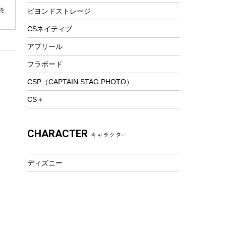
を
ビヨンドストレージ
ツール&アクセサリー
トレッキング
CSネイティブ
トレッキングステッキ
アプリール
トレッキングアクセサリー
フラボード
プレイグッズ
CSP（CAPTAIN STAG PHOTO）
ウェルネス
CS＋
アクセサリー
ウェア、タオル
CHARACTER
キャラクター
フィットネス
ウェア
ディズニー
アクセサリー