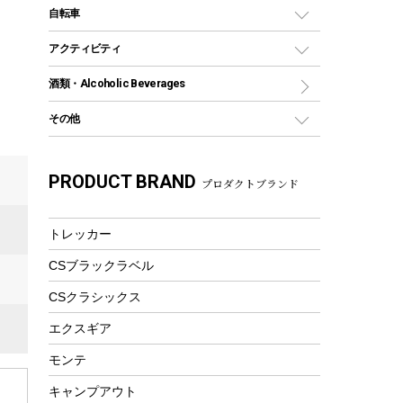
デイパック、ウェストバッグ
ディズニーボトル
ポール
クッキングツール
インフレータブル
自転車
焚き火台&ストーブ
保冷剤
リュック、バックパック
グランドシート
トング
カヌー
火起こし
折りたたみ自転車
アクティビティ
トートバッグ、サコッシュ
ガイドロープ
ナイフ
カヤック
火消し
スポーツサイクル
マリン
酒類・Alcoholic Beverages
ショッピングキャリー
ツール
食器類
SUP
バーベキューツール
シティサイクル
スーツケース
ボディボード
その他
カトラリー
パドル
焚き火アクセサリー
子供向け自転車
その他アウトドア雑貨
ラッシュガード
ガーデニング
タンブラー
フローティングベスト
スモーカー、燻製器
自転車部品
ビーチサンダル
カラビナ
PRODUCT BRAND
湯たんぽ
マグカップ、カップ
プロダクトブランド
ヘルメット
燃料・着火剤・炭
テント
自転車用アクセサリー
レイン
防災用品
ステンレスボトル
エアーポンプ
パラソル
スプレー関係
自転車ウェア
トレッカー
フードボトル
フローティングベスト
アクセサリー
ツール、他
CSブラックラベル
ヘルメット
コーヒー&ミル
エアーポンプ
CSクラシックス
トレー
ビーチテント
ランチョンマット
エクスギア
ウィンター
ランチボックス
モンテ
スノーシュー
ピクニックセット
キャンプアウト
防寒ウェア