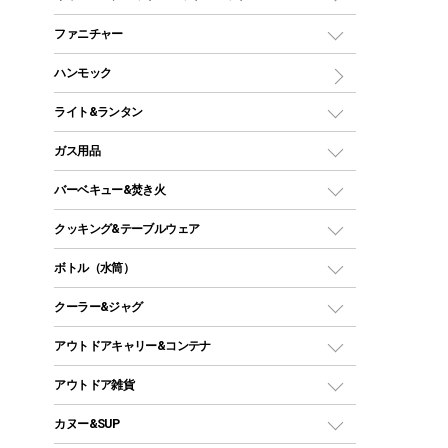
ツールームテント
マミー型（人形型）シュラフ
キャンピングベッド・コット
ファニチャー
ワンポールテント
インナーシュラフ
マット
アウトドアテーブル
ハンモック
シェルターテント
インフレータブルマット
ワンタッチテント
アウトドアチェア
ライト&ランタン
ピロー
ソロテント
レジャーシート
LEDランタン
ガス用品
ロッジ型・オリジナルテント
ファニチャーアクセサリー
ガスランタン
ガスバーナー
タープ
バーベキュー&焚き火
オイルランタン
ガスコンロ
ヘキサタープ
バーベキューコンロ、グリル
クッキング&テーブルウェア
ランタンスタンド
スクエアタープ（レクタタープ）
ガス缶
スタンダードタイプグリル
ダッチオーブン
ボトル（水筒）
LEDライト
メッシュタープ
ガスランタン
焚き火台タイプ（ロースタイル）グリル
スキレット
ステンレスボトル
クーラー&ジャグ
自立式タープ
ヘッドライト
ガストーチ、ライター
卓上タイプグリル
ホットサンドメーカー
シェルター（スクリーンタープ）
スクリュータイプ
キャンドル
クーラーボックス
アウトドアキャリー&コンテナ
パーティータイプグリル
クッカー、コッヘル
パラソル
コップ付きタイプ
多用途タイプグリル
クーラーバッグ
アウトドアキャリー
アウトドア雑貨
クッカーセット
テントアクセサリー
ワンタッチタイプ
ソロキャンプ用グリル
ウォータージャグ
コンテナ
バックパック&バッグ
カヌー&SUP
プラスチックボトル
シェラカップ
ペグ
鉄板、アミ
ウォーターボトル