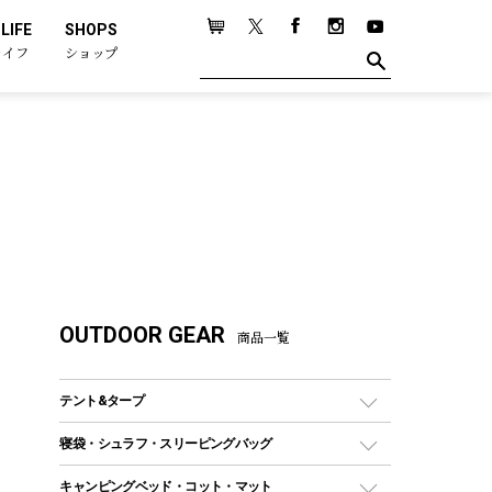
LIFE
SHOPS
ライフ
ショップ
OUTDOOR GEAR
商品一覧
テント&タープ
テント
寝袋・シュラフ・スリーピングバッグ
ドームテント
レクタングラー型（封筒型）シュラフ
キャンピングベッド・コット・マット