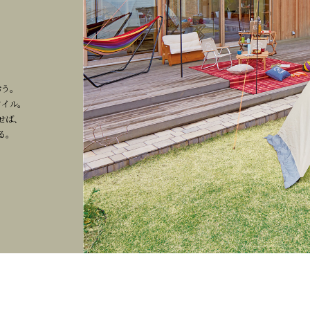
。
。
おう。
タイル。
せば、
る。