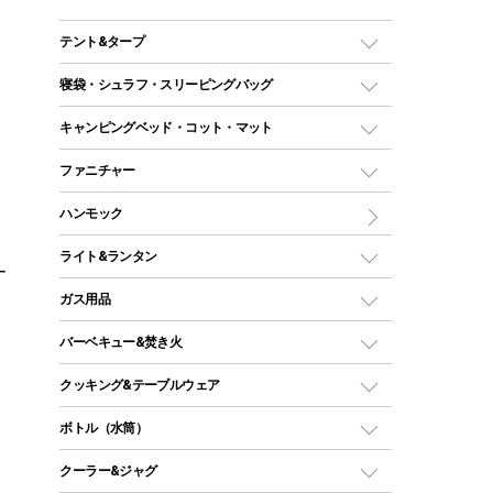
テント&タープ
テント
寝袋・シュラフ・スリーピングバッグ
ドームテント
レクタングラー型（封筒型）シュラフ
キャンピングベッド・コット・マット
ツールームテント
マミー型（人形型）シュラフ
キャンピングベッド・コット
ファニチャー
ワンポールテント
インナーシュラフ
マット
アウトドアテーブル
ハンモック
シェルターテント
インフレータブルマット
ワンタッチテント
アウトドアチェア
ライト&ランタン
ー
ピロー
ソロテント
レジャーシート
LEDランタン
ガス用品
ロッジ型・オリジナルテント
ファニチャーアクセサリー
ガスランタン
ガスバーナー
タープ
バーベキュー&焚き火
オイルランタン
ガスコンロ
ヘキサタープ
バーベキューコンロ、グリル
クッキング&テーブルウェア
ランタンスタンド
スクエアタープ（レクタタープ）
ガス缶
スタンダードタイプグリル
ダッチオーブン
ボトル（水筒）
LEDライト
メッシュタープ
ガスランタン
焚き火台タイプ（ロースタイル）グリル
スキレット
ステンレスボトル
クーラー&ジャグ
自立式タープ
ヘッドライト
ガストーチ、ライター
卓上タイプグリル