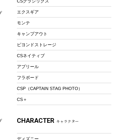
CSクラシックス
トレー
ビーチテント
ランチョンマット
エクスギア
プ
ウィンター
ランチボックス
モンテ
スノーシュー
ピクニックセット
キャンプアウト
防寒ウェア
ビヨンドストレージ
ツール&アクセサリー
トレッキング
CSネイティブ
トレッキングステッキ
アプリール
トレッキングアクセサリー
フラボード
プレイグッズ
CSP（CAPTAIN STAG PHOTO）
ウェルネス
CS＋
アクセサリー
ウェア、タオル
CHARACTER
キャラクター
プ
フィットネス
ウェア
ディズニー
アクセサリー