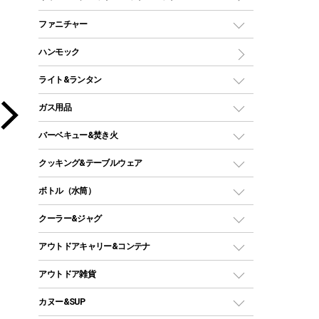
ツールームテント
マミー型（人形型）シュラフ
キャンピングベッド・コット
ファニチャー
ワンポールテント
インナーシュラフ
マット
アウトドアテーブル
ハンモック
シェルターテント
インフレータブルマット
ワンタッチテント
アウトドアチェア
ライト&ランタン
ピロー
ソロテント
レジャーシート
LEDランタン
ガス用品
ロッジ型・オリジナルテント
ファニチャーアクセサリー
ガスランタン
ガスバーナー
タープ
バーベキュー&焚き火
オイルランタン
ガスコンロ
ヘキサタープ
バーベキューコンロ、グリル
クッキング&テーブルウェア
ランタンスタンド
スクエアタープ（レクタタープ）
ガス缶
スタンダードタイプグリル
ダッチオーブン
ボトル（水筒）
LEDライト
メッシュタープ
ガスランタン
焚き火台タイプ（ロースタイル）グリル
スキレット
ステンレスボトル
クーラー&ジャグ
自立式タープ
ヘッドライト
ガストーチ、ライター
卓上タイプグリル
ホットサンドメーカー
シェルター（スクリーンタープ）
スクリュータイプ
キャンドル
クーラーボックス
アウトドアキャリー&コンテナ
パーティータイプグリル
クッカー、コッヘル
パラソル
コップ付きタイプ
多用途タイプグリル
クーラーバッグ
アウトドアキャリー
アウトドア雑貨
クッカーセット
テントアクセサリー
ワンタッチタイプ
ソロキャンプ用グリル
ウォータージャグ
コンテナ
バックパック&バッグ
カヌー&SUP
プラスチックボトル
シェラカップ
ペグ
鉄板、アミ
製品と同じデザインのロゴステッカーが付属しています。透明タ
ウォーターボトル