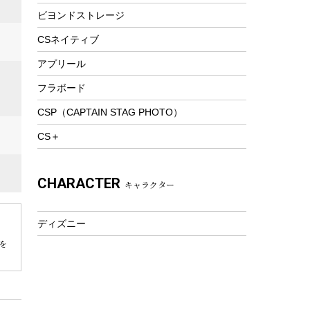
ビヨンドストレージ
ツール&アクセサリー
トレッキング
CSネイティブ
トレッキングステッキ
アプリール
トレッキングアクセサリー
フラボード
プレイグッズ
CSP（CAPTAIN STAG PHOTO）
ウェルネス
CS＋
アクセサリー
ウェア、タオル
CHARACTER
キャラクター
フィットネス
ウェア
ディズニー
アクセサリー
を