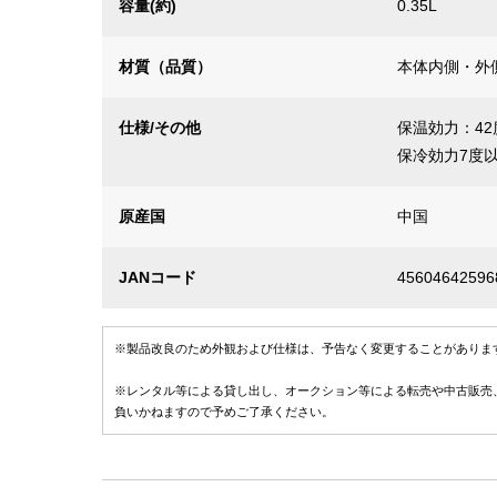
容量(約)
0.35L
材質（品質）
本体内側・外
仕様/その他
保温効力：42
保冷効力7度
原産国
中国
JANコード
45604642596
※製品改良のため外観および仕様は、予告なく変更することがありま
※レンタル等による貸し出し、オークション等による転売や中古販売
負いかねますので予めご了承ください。