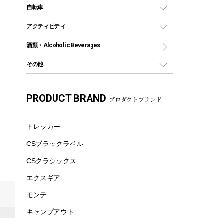
デイパック、ウェストバッグ
ディズニーボトル
ポール
クッキングツール
インフレータブル
自転車
しみ頂
焚き火台&ストーブ
保冷剤
リュック、バックパック
グランドシート
トング
カヌー
火起こし
折りたたみ自転車
アクティビティ
トートバッグ、サコッシュ
ガイドロープ
ナイフ
カヤック
火消し
スポーツサイクル
マリン
酒類・Alcoholic Beverages
ショッピングキャリー
ツール
食器類
SUP
バーベキューツール
シティサイクル
スーツケース
ボディボード
その他
カトラリー
パドル
焚き火アクセサリー
子供向け自転車
その他アウトドア雑貨
ラッシュガード
ガーデニング
タンブラー
フローティングベスト
スモーカー、燻製器
自転車部品
ビーチサンダル
カラビナ
PRODUCT BRAND
湯たんぽ
マグカップ、カップ
プロダクトブランド
ヘルメット
燃料・着火剤・炭
テント
自転車用アクセサリー
レイン
防災用品
ステンレスボトル
エアーポンプ
パラソル
スプレー関係
自転車ウェア
トレッカー
フードボトル
フローティングベスト
アクセサリー
ツール、他
CSブラックラベル
ヘルメット
コーヒー&ミル
エアーポンプ
CSクラシックス
トレー
ビーチテント
ランチョンマット
エクスギア
ウィンター
ランチボックス
モンテ
スノーシュー
ピクニックセット
キャンプアウト
防寒ウェア