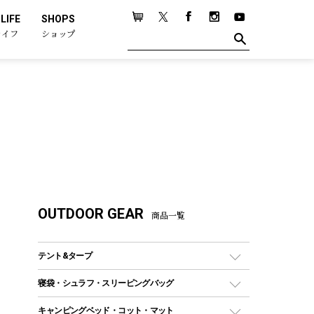
LIFE
SHOPS
ライフ
ショップ
OUTDOOR GEAR
商品一覧
テント&タープ
テント
寝袋・シュラフ・スリーピングバッグ
ドームテント
レクタングラー型（封筒型）シュラフ
キャンピングベッド・コット・マット