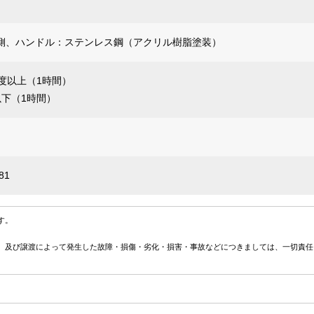
側、ハンドル：ステンレス鋼（アクリル樹脂塗装）
度以上（1時間）
以下（1時間）
81
す。
、及び譲渡によって発生した故障・損傷・劣化・損害・事故などにつきましては、一切責任