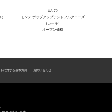
UA-72
キ）
モンテ ポップアップテントフルクローズ
モンテ 
（カーキ）
オープン価格
ントに対する基本方針
お問い合わせ
す。