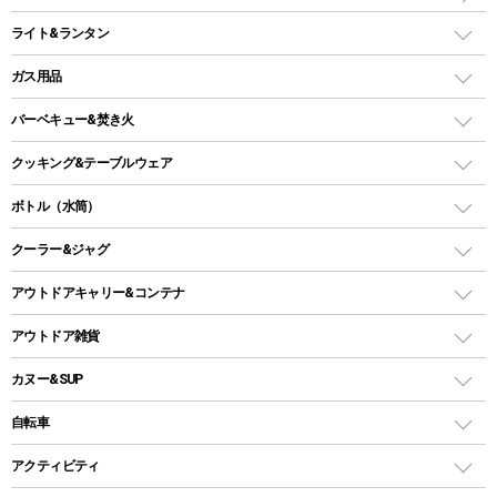
インフレータブルマット
ワンタッチテント
アウトドアチェア
ライト&ランタン
ピロー
ソロテント
レジャーシート
LEDランタン
ガス用品
ロッジ型・オリジナルテント
ファニチャーアクセサリー
ガスランタン
ガスバーナー
タープ
バーベキュー&焚き火
オイルランタン
ガスコンロ
ヘキサタープ
バーベキューコンロ、グリル
クッキング&テーブルウェア
ランタンスタンド
スクエアタープ（レクタタープ）
ガス缶
スタンダードタイプグリル
ダッチオーブン
ボトル（水筒）
LEDライト
メッシュタープ
ガスランタン
焚き火台タイプ（ロースタイル）グリル
スキレット
ステンレスボトル
クーラー&ジャグ
自立式タープ
ヘッドライト
ガストーチ、ライター
卓上タイプグリル
ホットサンドメーカー
シェルター（スクリーンタープ）
スクリュータイプ
キャンドル
クーラーボックス
アウトドアキャリー&コンテナ
パーティータイプグリル
クッカー、コッヘル
パラソル
コップ付きタイプ
多用途タイプグリル
クーラーバッグ
アウトドアキャリー
アウトドア雑貨
クッカーセット
テントアクセサリー
ワンタッチタイプ
ソロキャンプ用グリル
ウォータージャグ
コンテナ
バックパック&バッグ
カヌー&SUP
プラスチックボトル
シェラカップ
ペグ
鉄板、アミ
ウォーターボトル
デイパック、ウェストバッグ
ディズニーボトル
ポール
クッキングツール
インフレータブル
自転車
焚き火台&ストーブ
保冷剤
リュック、バックパック
グランドシート
トング
カヌー
火起こし
折りたたみ自転車
アクティビティ
トートバッグ、サコッシュ
ガイドロープ
ナイフ
カヤック
火消し