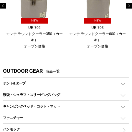
NEW
NEW
UE-702
UE-703
モンテ ラウンドクーラー350（カー
モンテ ラウンドクーラー600（カー
キ）
キ）
オープン価格
オープン価格
OUTDOOR GEAR
商品一覧
テント&タープ
テント
寝袋・シュラフ・スリーピングバッグ
ドームテント
レクタングラー型（封筒型）シュラフ
キャンピングベッド・コット・マット
ツールームテント
マミー型（人形型）シュラフ
キャンピングベッド・コット
ファニチャー
ワンポールテント
インナーシュラフ
マット
アウトドアテーブル
ハンモック
シェルターテント