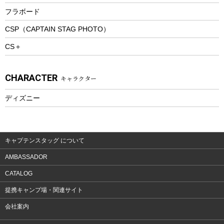
トレッキングステッキ
フラボード
トレッキングアクセサリー
CSP（CAPTAIN STAG PHOTO）
プレイグッズ
CS＋
ウェルネス
アクセサリー
CHARACTER
キャラクター
ウェア、タオル
フィットネス
ディズニー
ウェア
アクセサリー
キャプテンスタッグ について
AMBASSADOR
CATALOG
提携キャンプ場・関連サイト
会社案内