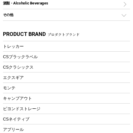
スポーツサイクル
マリン
酒類・Alcoholic Beverages
ショッピングキャリー
ツール
食器類
SUP
バーベキューツール
シティサイクル
スーツケース
ボディボード
その他
カトラリー
パドル
焚き火アクセサリー
子供向け自転車
その他アウトドア雑貨
ラッシュガード
ガーデニング
タンブラー
フローティングベスト
スモーカー、燻製器
自転車部品
ビーチサンダル
カラビナ
PRODUCT BRAND
プロダクトブランド
湯たんぽ
マグカップ、カップ
ヘルメット
燃料・着火剤・炭
テント
自転車用アクセサリー
レイン
防災用品
ステンレスボトル
エアーポンプ
トレッカー
パラソル
スプレー関係
自転車ウェア
フードボトル
フローティングベスト
アクセサリー
ツール、他
CSブラックラベル
ヘルメット
コーヒー&ミル
CSクラシックス
エアーポンプ
トレー
エクスギア
ビーチテント
ランチョンマット
モンテ
ウィンター
ランチボックス
キャンプアウト
スノーシュー
ピクニックセット
防寒ウェア
ビヨンドストレージ
ツール&アクセサリー
CSネイティブ
トレッキング
アプリール