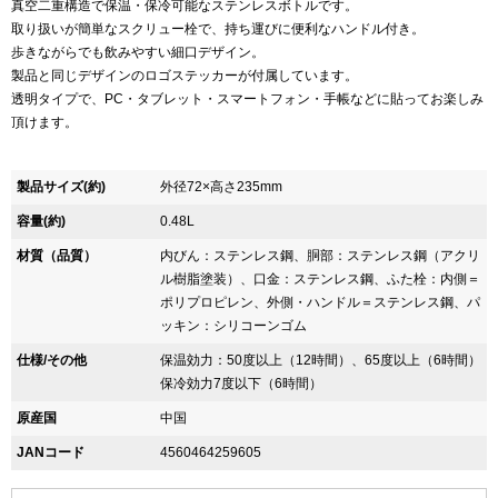
真空二重構造で保温・保冷可能なステンレスボトルです。
取り扱いが簡単なスクリュー栓で、持ち運びに便利なハンドル付き。
歩きながらでも飲みやすい細口デザイン。
製品と同じデザインのロゴステッカーが付属しています。
透明タイプで、PC・タブレット・スマートフォン・手帳などに貼ってお楽しみ
頂けます。
製品サイズ(約)
外径72×高さ235mm
容量(約)
0.48L
材質（品質）
内びん：ステンレス鋼、胴部：ステンレス鋼（アクリ
ル樹脂塗装）、口金：ステンレス鋼、ふた栓：内側＝
ポリプロピレン、外側・ハンドル＝ステンレス鋼、パ
ッキン：シリコーンゴム
仕様/その他
保温効力：50度以上（12時間）、65度以上（6時間）
保冷効力7度以下（6時間）
原産国
中国
JANコード
4560464259605