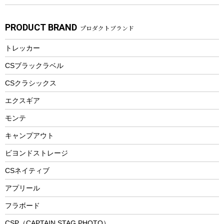
焚き火アクセサリー
子供向け自転車
その他アウトドア雑貨
ラッシュガード
ガーデニング
タンブラー
フローティングベスト
スモーカー、燻製器
自転車部品
ビーチサンダル
カラビナ
PRODUCT BRAND
プロダクトブランド
湯たんぽ
マグカップ、カップ
ヘルメット
燃料・着火剤・炭
テント
自転車用アクセサリー
レイン
防災用品
ステンレスボトル
エアーポンプ
トレッカー
パラソル
スプレー関係
自転車ウェア
フードボトル
フローティングベスト
アクセサリー
ツール、他
CSブラックラベル
ヘルメット
コーヒー&ミル
CSクラシックス
エアーポンプ
トレー
エクスギア
ビーチテント
ランチョンマット
モンテ
ウィンター
ランチボックス
キャンプアウト
スノーシュー
ピクニックセット
防寒ウェア
ビヨンドストレージ
ツール&アクセサリー
CSネイティブ
トレッキング
アプリール
トレッキングステッキ
フラボード
トレッキングアクセサリー
CSP（CAPTAIN STAG PHOTO）