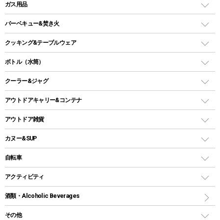
LEDランタン
ガス用品
ロッジ型・オリジナルテント
ファニチャーアクセサリー
ガスランタン
ガスバーナー
タープ
バーベキュー&焚き火
オイルランタン
ガスコンロ
ヘキサタープ
バーベキューコンロ、グリル
クッキング&テーブルウェア
ランタンスタンド
スクエアタープ（レクタタープ）
ガス缶
スタンダードタイプグリル
ダッチオーブン
ボトル（水筒）
LEDライト
メッシュタープ
ガスランタン
焚き火台タイプ（ロースタイル）グリル
スキレット
ステンレスボトル
クーラー&ジャグ
自立式タープ
ヘッドライト
ガストーチ、ライター
卓上タイプグリル
ホットサンドメーカー
シェルター（スクリーンタープ）
スクリュータイプ
キャンドル
クーラーボックス
アウトドアキャリー&コンテナ
パーティータイプグリル
クッカー、コッヘル
パラソル
コップ付きタイプ
多用途タイプグリル
クーラーバッグ
アウトドアキャリー
アウトドア雑貨
クッカーセット
テントアクセサリー
ワンタッチタイプ
ソロキャンプ用グリル
ウォータージャグ
コンテナ
バックパック&バッグ
カヌー&SUP
プラスチックボトル
シェラカップ
ペグ
鉄板、アミ
ウォーターボトル
デイパック、ウェストバッグ
ディズニーボトル
ポール
クッキングツール
インフレータブル
自転車
焚き火台&ストーブ
保冷剤
リュック、バックパック
グランドシート
トング
カヌー
火起こし
折りたたみ自転車
アクティビティ
トートバッグ、サコッシュ
ガイドロープ
ナイフ
カヤック
火消し
スポーツサイクル
マリン
酒類・Alcoholic Beverages
ショッピングキャリー
ツール
食器類
SUP
バーベキューツール
シティサイクル
スーツケース
ボディボード
その他
カトラリー
パドル