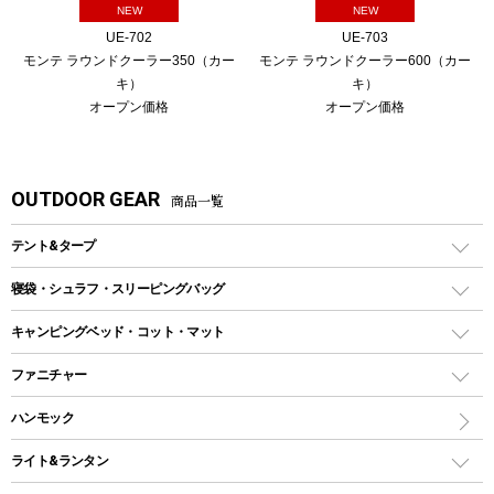
NEW
NEW
UE-702
UE-703
モンテ ラウンドクーラー350（カー
モンテ ラウンドクーラー600（カー
キ）
キ）
オープン価格
オープン価格
OUTDOOR GEAR
商品一覧
テント&タープ
テント
寝袋・シュラフ・スリーピングバッグ
ドームテント
レクタングラー型（封筒型）シュラフ
キャンピングベッド・コット・マット
ツールームテント
マミー型（人形型）シュラフ
キャンピングベッド・コット
ファニチャー
ワンポールテント
インナーシュラフ
マット
アウトドアテーブル
ハンモック
シェルターテント
インフレータブルマット
ワンタッチテント
アウトドアチェア
ライト&ランタン
ピロー
ソロテント
レジャーシート