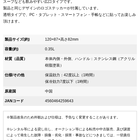
スープなども飲みやすい広口タイプです。
製品と同じデザインのロゴステッカーが付属しています。
透明タイプで、PC・タブレット・スマートフォン・手帳などに貼ってお楽しみ
頂けます。
製品サイズ(約)
120×87×高さ82mm
容量(約)
0.35L
材質（品質）
本体内側・外側、ハンドル：ステンレス鋼（アクリル
樹脂塗装）
仕様/その他
保温効力：42度以上（1時間）
保冷効力7度以下（1時間）
原産国
中国
JANコード
4560464259643
※製品改良のため外観および仕様は、予告なく変更することがあります。
※レンタル等による貸し出し、オークション等による転売や中古販売、及び譲渡
によって発生した故障・損傷・劣化・損害・事故などにつきましては、一切責任