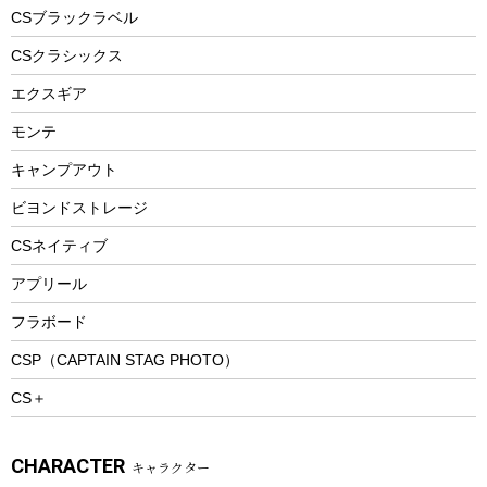
フードボトル
フローティングベスト
アクセサリー
ツール、他
CSブラックラベル
ヘルメット
コーヒー&ミル
CSクラシックス
エアーポンプ
トレー
エクスギア
ビーチテント
ランチョンマット
モンテ
ウィンター
ランチボックス
キャンプアウト
スノーシュー
ピクニックセット
防寒ウェア
ビヨンドストレージ
ツール&アクセサリー
CSネイティブ
トレッキング
アプリール
トレッキングステッキ
フラボード
トレッキングアクセサリー
CSP（CAPTAIN STAG PHOTO）
プレイグッズ
CS＋
ウェルネス
アクセサリー
CHARACTER
キャラクター
ウェア、タオル