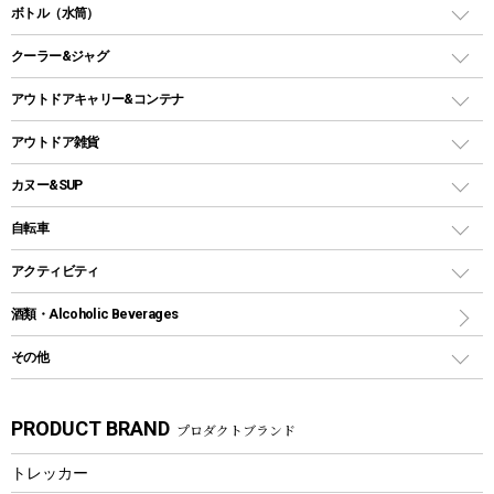
スタンダードタイプグリル
ダッチオーブン
ボトル（水筒）
LEDライト
メッシュタープ
ガスランタン
焚き火台タイプ（ロースタイル）グリル
スキレット
ステンレスボトル
クーラー&ジャグ
自立式タープ
ヘッドライト
ガストーチ、ライター
卓上タイプグリル
ホットサンドメーカー
シェルター（スクリーンタープ）
スクリュータイプ
キャンドル
クーラーボックス
アウトドアキャリー&コンテナ
パーティータイプグリル
クッカー、コッヘル
パラソル
コップ付きタイプ
多用途タイプグリル
クーラーバッグ
アウトドアキャリー
アウトドア雑貨
クッカーセット
テントアクセサリー
ワンタッチタイプ
ソロキャンプ用グリル
ウォータージャグ
コンテナ
バックパック&バッグ
カヌー&SUP
プラスチックボトル
シェラカップ
ペグ
鉄板、アミ
ウォーターボトル
デイパック、ウェストバッグ
ディズニーボトル
ポール
クッキングツール
インフレータブル
自転車
焚き火台&ストーブ
保冷剤
リュック、バックパック
グランドシート
トング
カヌー
火起こし
折りたたみ自転車
アクティビティ
トートバッグ、サコッシュ
ガイドロープ
ナイフ
カヤック
火消し
スポーツサイクル
マリン
酒類・Alcoholic Beverages
ショッピングキャリー
ツール
食器類
SUP
バーベキューツール
シティサイクル
スーツケース
ボディボード
その他
カトラリー
パドル
焚き火アクセサリー
子供向け自転車
その他アウトドア雑貨
ラッシュガード
ガーデニング
タンブラー
フローティングベスト
スモーカー、燻製器
自転車部品
ビーチサンダル
カラビナ
PRODUCT BRAND
プロダクトブランド
湯たんぽ
マグカップ、カップ
ヘルメット
燃料・着火剤・炭
テント
自転車用アクセサリー
レイン
防災用品
ステンレスボトル
エアーポンプ
トレッカー
パラソル
スプレー関係
自転車ウェア