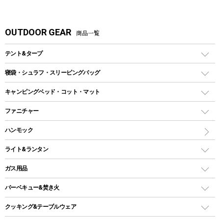
OUTDOOR GEAR
商品一覧
テント&タープ
テント
寝袋・シュラフ・スリーピングバッグ
ドームテント
レクタングラー型（封筒型）シュラフ
キャンピングベッド・コット・マット
ツールームテント
マミー型（人形型）シュラフ
キャンピングベッド・コット
ファニチャー
ワンポールテント
インナーシュラフ
マット
アウトドアテーブル
ハンモック
シェルターテント
インフレータブルマット
ワンタッチテント
アウトドアチェア
ライト&ランタン
ピロー
ソロテント
レジャーシート
LEDランタン
ガス用品
ロッジ型・オリジナルテント
ファニチャーアクセサリー
ガスランタン
ガスバーナー
タープ
バーベキュー&焚き火
オイルランタン
ガスコンロ
ヘキサタープ
バーベキューコンロ、グリル
クッキング&テーブルウェア
ランタンスタンド
スクエアタープ（レクタタープ）
ガス缶