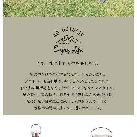
さあ、外に出て 人生を楽しもう。
家の中だけで生活するなんて、もったいない。
アウトドアも居心地のいいリビングにしてしまおう。
内と外の境界線をなくしたボーダレスなライフスタイル。
風の匂い、雲の動き、自然を肌で感じながら過ごせば、
なにげない日常生活に癒しと元気を与えてくれる。
家族や仲間が集まって、週末は家フェス。