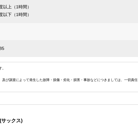
度以上（1時間）
度以下（1時間）
85
す。
、及び譲渡によって発生した故障・損傷・劣化・損害・事故などにつきましては、一切責任
(サックス)