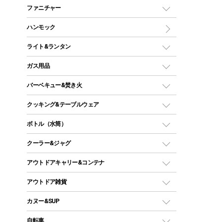
マミー型（人形型）シュラフ
キャンピングベッド・コット
ファニチャー
ワンポールテント
インナーシュラフ
マット
アウトドアテーブル
ハンモック
シェルターテント
インフレータブルマット
ワンタッチテント
アウトドアチェア
ライト&ランタン
ピロー
ソロテント
レジャーシート
LEDランタン
ガス用品
ロッジ型・オリジナルテント
ファニチャーアクセサリー
ガスランタン
ガスバーナー
タープ
バーベキュー&焚き火
オイルランタン
ガスコンロ
ヘキサタープ
バーベキューコンロ、グリル
クッキング&テーブルウェア
ランタンスタンド
スクエアタープ（レクタタープ）
ガス缶
スタンダードタイプグリル
ダッチオーブン
ボトル（水筒）
LEDライト
メッシュタープ
ガスランタン
焚き火台タイプ（ロースタイル）グリル
スキレット
ステンレスボトル
クーラー&ジャグ
自立式タープ
ヘッドライト
ガストーチ、ライター
卓上タイプグリル
ホットサンドメーカー
シェルター（スクリーンタープ）
スクリュータイプ
キャンドル
クーラーボックス
アウトドアキャリー&コンテナ
パーティータイプグリル
クッカー、コッヘル
パラソル
コップ付きタイプ
多用途タイプグリル
クーラーバッグ
アウトドアキャリー
アウトドア雑貨
クッカーセット
テントアクセサリー
ワンタッチタイプ
ソロキャンプ用グリル
ウォータージャグ
コンテナ
バックパック&バッグ
カヌー&SUP
プラスチックボトル
シェラカップ
ペグ
鉄板、アミ
ウォーターボトル
デイパック、ウェストバッグ
ディズニーボトル
ポール
クッキングツール
インフレータブル
自転車
焚き火台&ストーブ