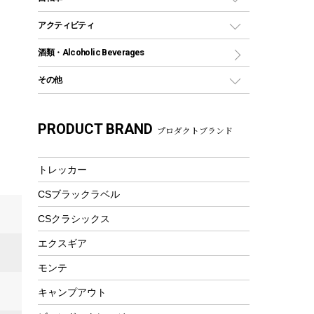
保冷剤
リュック、バックパック
グランドシート
トング
カヌー
火起こし
折りたたみ自転車
アクティビティ
トートバッグ、サコッシュ
ガイドロープ
ナイフ
カヤック
火消し
スポーツサイクル
マリン
酒類・Alcoholic Beverages
ショッピングキャリー
ツール
食器類
SUP
バーベキューツール
シティサイクル
スーツケース
ボディボード
その他
カトラリー
パドル
焚き火アクセサリー
子供向け自転車
その他アウトドア雑貨
ラッシュガード
ガーデニング
タンブラー
フローティングベスト
スモーカー、燻製器
自転車部品
ビーチサンダル
カラビナ
PRODUCT BRAND
湯たんぽ
マグカップ、カップ
プロダクトブランド
ヘルメット
燃料・着火剤・炭
テント
自転車用アクセサリー
レイン
防災用品
ステンレスボトル
エアーポンプ
パラソル
スプレー関係
自転車ウェア
トレッカー
フードボトル
フローティングベスト
アクセサリー
ツール、他
CSブラックラベル
ヘルメット
コーヒー&ミル
エアーポンプ
CSクラシックス
トレー
ビーチテント
ランチョンマット
エクスギア
ウィンター
ランチボックス
モンテ
スノーシュー
ピクニックセット
キャンプアウト
防寒ウェア