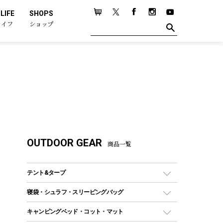
LIFE
SHOPS
ライフ
ショップ
OUTDOOR GEAR
商品一覧
テント&タープ
テント
寝袋・シュラフ・スリーピングバッグ
ドームテント
レクタングラー型（封筒型）シュラフ
キャンピングベッド・コット・マット
ツールームテント