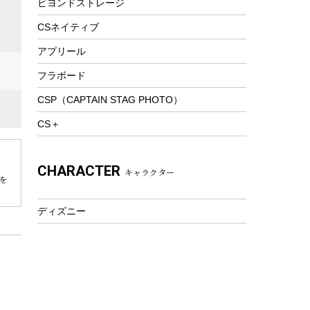
ビヨンドストレージ
ツール&アクセサリー
トレッキング
CSネイティブ
トレッキングステッキ
アプリール
トレッキングアクセサリー
フラボード
プレイグッズ
CSP（CAPTAIN STAG PHOTO）
ウェルネス
CS＋
アクセサリー
ウェア、タオル
CHARACTER
キャラクター
フィットネス
を
ウェア
ディズニー
アクセサリー