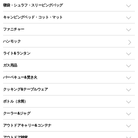
テント
寝袋・シュラフ・スリーピングバッグ
ドームテント
レクタングラー型（封筒型）シュラフ
キャンピングベッド・コット・マット
ツールームテント
マミー型（人形型）シュラフ
キャンピングベッド・コット
ファニチャー
ワンポールテント
インナーシュラフ
マット
アウトドアテーブル
ハンモック
シェルターテント
インフレータブルマット
ワンタッチテント
アウトドアチェア
ライト&ランタン
ピロー
ソロテント
レジャーシート
LEDランタン
ガス用品
ロッジ型・オリジナルテント
ファニチャーアクセサリー
ガスランタン
ガスバーナー
タープ
バーベキュー&焚き火
オイルランタン
ガスコンロ
ヘキサタープ
バーベキューコンロ、グリル
クッキング&テーブルウェア
ランタンスタンド
スクエアタープ（レクタタープ）
ガス缶
スタンダードタイプグリル
ダッチオーブン
ボトル（水筒）
LEDライト
メッシュタープ
ガスランタン
焚き火台タイプ（ロースタイル）グリル
スキレット
ステンレスボトル
クーラー&ジャグ
自立式タープ
ヘッドライト
ガストーチ、ライター
卓上タイプグリル
ホットサンドメーカー
シェルター（スクリーンタープ）
スクリュータイプ
キャンドル
クーラーボックス
アウトドアキャリー&コンテナ
パーティータイプグリル
クッカー、コッヘル
パラソル
コップ付きタイプ
多用途タイプグリル
クーラーバッグ
アウトドアキャリー
アウトドア雑貨