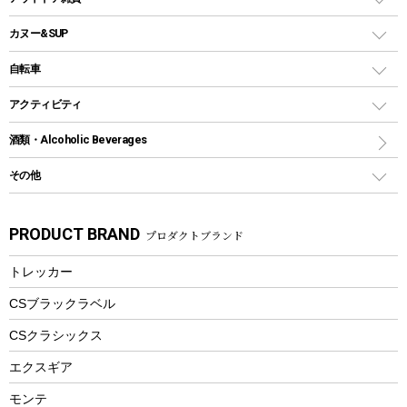
クッカーセット
テントアクセサリー
ワンタッチタイプ
ソロキャンプ用グリル
ウォータージャグ
コンテナ
バックパック&バッグ
カヌー&SUP
プラスチックボトル
シェラカップ
ペグ
鉄板、アミ
ウォーターボトル
デイパック、ウェストバッグ
ディズニーボトル
ポール
クッキングツール
インフレータブル
自転車
焚き火台&ストーブ
保冷剤
リュック、バックパック
グランドシート
トング
カヌー
火起こし
折りたたみ自転車
アクティビティ
トートバッグ、サコッシュ
ガイドロープ
ナイフ
カヤック
火消し
スポーツサイクル
マリン
酒類・Alcoholic Beverages
ショッピングキャリー
ツール
食器類
SUP
バーベキューツール
シティサイクル
スーツケース
ボディボード
その他
カトラリー
パドル
焚き火アクセサリー
子供向け自転車
その他アウトドア雑貨
ラッシュガード
ガーデニング
タンブラー
フローティングベスト
スモーカー、燻製器
自転車部品
ビーチサンダル
カラビナ
PRODUCT BRAND
プロダクトブランド
湯たんぽ
マグカップ、カップ
ヘルメット
燃料・着火剤・炭
テント
自転車用アクセサリー
レイン
防災用品
ステンレスボトル
エアーポンプ
トレッカー
パラソル
スプレー関係
自転車ウェア
フードボトル
フローティングベスト
アクセサリー
ツール、他
CSブラックラベル
ヘルメット
コーヒー&ミル
CSクラシックス
エアーポンプ
トレー
エクスギア
ビーチテント
ランチョンマット
モンテ
ウィンター