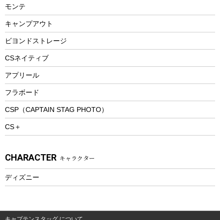
モンテ
ウィンター
ランチボックス
キャンプアウト
スノーシュー
ピクニックセット
防寒ウェア
ビヨンドストレージ
ツール&アクセサリー
CSネイティブ
トレッキング
アプリール
トレッキングステッキ
フラボード
トレッキングアクセサリー
CSP（CAPTAIN STAG PHOTO）
プレイグッズ
CS＋
ウェルネス
アクセサリー
CHARACTER
キャラクター
ウェア、タオル
フィットネス
ディズニー
ウェア
アクセサリー
キャプテンスタッグ について