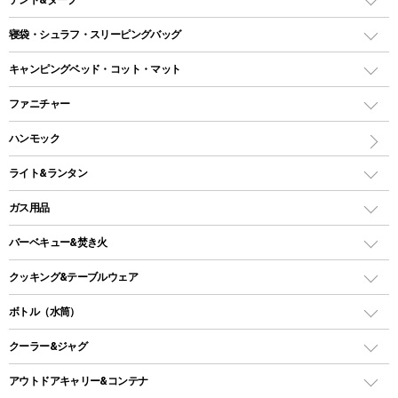
テント
寝袋・シュラフ・スリーピングバッグ
ドームテント
レクタングラー型（封筒型）シュラフ
キャンピングベッド・コット・マット
ツールームテント
マミー型（人形型）シュラフ
キャンピングベッド・コット
ファニチャー
ワンポールテント
インナーシュラフ
マット
アウトドアテーブル
ハンモック
シェルターテント
インフレータブルマット
ワンタッチテント
アウトドアチェア
ライト&ランタン
ピロー
ソロテント
レジャーシート
LEDランタン
ガス用品
ロッジ型・オリジナルテント
ファニチャーアクセサリー
ガスランタン
ガスバーナー
タープ
バーベキュー&焚き火
オイルランタン
ガスコンロ
ヘキサタープ
バーベキューコンロ、グリル
クッキング&テーブルウェア
ランタンスタンド
スクエアタープ（レクタタープ）
ガス缶
スタンダードタイプグリル
ダッチオーブン
ボトル（水筒）
LEDライト
メッシュタープ
ガスランタン
焚き火台タイプ（ロースタイル）グリル
スキレット
ステンレスボトル
クーラー&ジャグ
自立式タープ
ヘッドライト
ガストーチ、ライター
卓上タイプグリル
ホットサンドメーカー
シェルター（スクリーンタープ）
スクリュータイプ
キャンドル
クーラーボックス
アウトドアキャリー&コンテナ
パーティータイプグリル
クッカー、コッヘル
パラソル
コップ付きタイプ