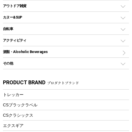
多用途タイプグリル
クーラーバッグ
アウトドアキャリー
アウトドア雑貨
クッカーセット
テントアクセサリー
ワンタッチタイプ
ソロキャンプ用グリル
ウォータージャグ
コンテナ
バックパック&バッグ
カヌー&SUP
プラスチックボトル
シェラカップ
ペグ
鉄板、アミ
ウォーターボトル
デイパック、ウェストバッグ
ディズニーボトル
ポール
クッキングツール
インフレータブル
自転車
焚き火台&ストーブ
保冷剤
リュック、バックパック
グランドシート
トング
カヌー
火起こし
折りたたみ自転車
アクティビティ
トートバッグ、サコッシュ
ガイドロープ
ナイフ
カヤック
火消し
スポーツサイクル
マリン
酒類・Alcoholic Beverages
ショッピングキャリー
ツール
食器類
SUP
バーベキューツール
シティサイクル
スーツケース
ボディボード
その他
カトラリー
パドル
焚き火アクセサリー
子供向け自転車
その他アウトドア雑貨
ラッシュガード
ガーデニング
タンブラー
フローティングベスト
スモーカー、燻製器
自転車部品
ビーチサンダル
カラビナ
PRODUCT BRAND
プロダクトブランド
湯たんぽ
マグカップ、カップ
ヘルメット
燃料・着火剤・炭
テント
自転車用アクセサリー
レイン
防災用品
ステンレスボトル
エアーポンプ
トレッカー
パラソル
スプレー関係
自転車ウェア
フードボトル
フローティングベスト
アクセサリー
ツール、他
CSブラックラベル
ヘルメット
コーヒー&ミル
CSクラシックス
エアーポンプ
トレー
エクスギア
ビーチテント
ランチョンマット