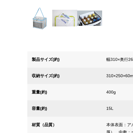
製品サイズ(約)
幅310×奥行2
収納サイズ(約)
310×250×60
重量(約)
400g
容量(約)
15L
材質（品質）
本体表面：ア
厚）、中敷：