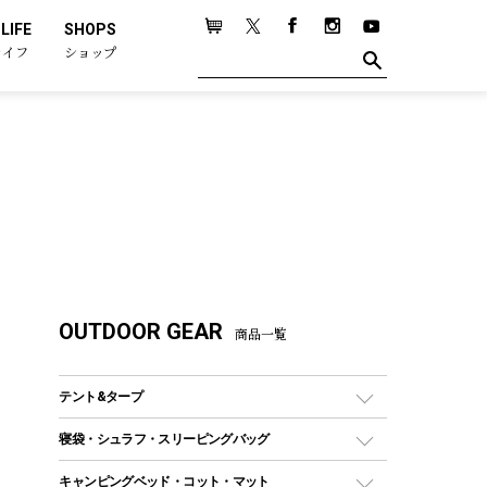
LIFE
SHOPS
ライフ
ショップ
OUTDOOR GEAR
商品一覧
テント&タープ
テント
寝袋・シュラフ・スリーピングバッグ
ドームテント
レクタングラー型（封筒型）シュラフ
キャンピングベッド・コット・マット