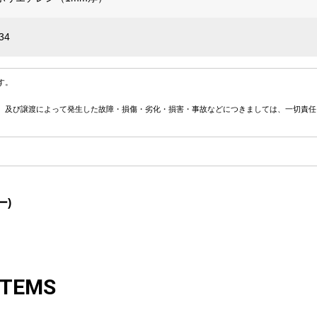
34
す。
、及び譲渡によって発生した故障・損傷・劣化・損害・事故などにつきましては、一切責任
ー)
ITEMS