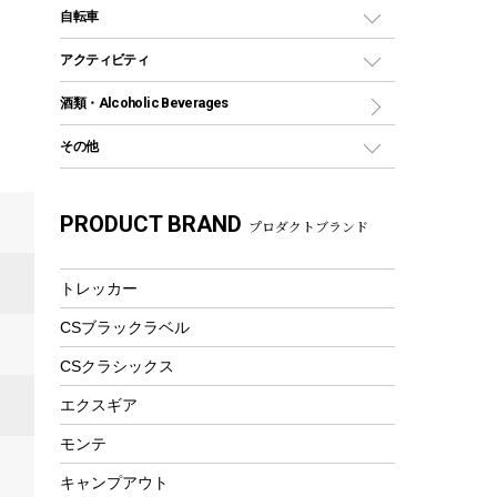
デイパック、ウェストバッグ
ディズニーボトル
ポール
クッキングツール
インフレータブル
自転車
焚き火台&ストーブ
保冷剤
リュック、バックパック
グランドシート
トング
カヌー
火起こし
折りたたみ自転車
アクティビティ
トートバッグ、サコッシュ
ガイドロープ
ナイフ
カヤック
火消し
スポーツサイクル
マリン
酒類・Alcoholic Beverages
ショッピングキャリー
ツール
食器類
SUP
バーベキューツール
シティサイクル
スーツケース
ボディボード
その他
カトラリー
パドル
焚き火アクセサリー
子供向け自転車
その他アウトドア雑貨
ラッシュガード
ガーデニング
タンブラー
フローティングベスト
スモーカー、燻製器
自転車部品
ビーチサンダル
カラビナ
PRODUCT BRAND
湯たんぽ
マグカップ、カップ
プロダクトブランド
ヘルメット
燃料・着火剤・炭
テント
自転車用アクセサリー
レイン
防災用品
ステンレスボトル
エアーポンプ
パラソル
スプレー関係
自転車ウェア
トレッカー
フードボトル
フローティングベスト
アクセサリー
ツール、他
CSブラックラベル
ヘルメット
コーヒー&ミル
エアーポンプ
CSクラシックス
トレー
ビーチテント
ランチョンマット
エクスギア
ウィンター
ランチボックス
モンテ
スノーシュー
ピクニックセット
キャンプアウト
防寒ウェア