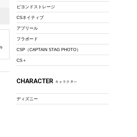
ビヨンドストレージ
ツール&アクセサリー
トレッキング
CSネイティブ
トレッキングステッキ
アプリール
トレッキングアクセサリー
フラボード
プレイグッズ
を
CSP（CAPTAIN STAG PHOTO）
ウェルネス
CS＋
アクセサリー
ウェア、タオル
CHARACTER
キャラクター
フィットネス
ウェア
ディズニー
アクセサリー