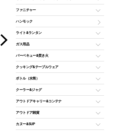
ツールームテント
マミー型（人形型）シュラフ
キャンピングベッド・コット
ファニチャー
ワンポールテント
インナーシュラフ
マット
アウトドアテーブル
ハンモック
シェルターテント
インフレータブルマット
ワンタッチテント
アウトドアチェア
ライト&ランタン
ピロー
ソロテント
レジャーシート
LEDランタン
ガス用品
ロッジ型・オリジナルテント
ファニチャーアクセサリー
ガスランタン
ガスバーナー
タープ
バーベキュー&焚き火
オイルランタン
ガスコンロ
ヘキサタープ
バーベキューコンロ、グリル
クッキング&テーブルウェア
ランタンスタンド
スクエアタープ（レクタタープ）
ガス缶
スタンダードタイプグリル
ダッチオーブン
ボトル（水筒）
LEDライト
メッシュタープ
ガスランタン
焚き火台タイプ（ロースタイル）グリル
スキレット
ステンレスボトル
クーラー&ジャグ
自立式タープ
ヘッドライト
ガストーチ、ライター
卓上タイプグリル
ホットサンドメーカー
シェルター（スクリーンタープ）
スクリュータイプ
キャンドル
クーラーボックス
アウトドアキャリー&コンテナ
パーティータイプグリル
クッカー、コッヘル
パラソル
コップ付きタイプ
多用途タイプグリル
クーラーバッグ
アウトドアキャリー
アウトドア雑貨
クッカーセット
テントアクセサリー
ワンタッチタイプ
ソロキャンプ用グリル
ウォータージャグ
コンテナ
バックパック&バッグ
カヌー&SUP
プラスチックボトル
シェラカップ
ペグ
鉄板、アミ
ウォーターボトル