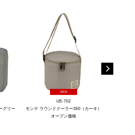
NEW
UE-702
レーグリー
モンテ ラウンドクーラー350（カーキ）
モンテ ラ
オープン価格