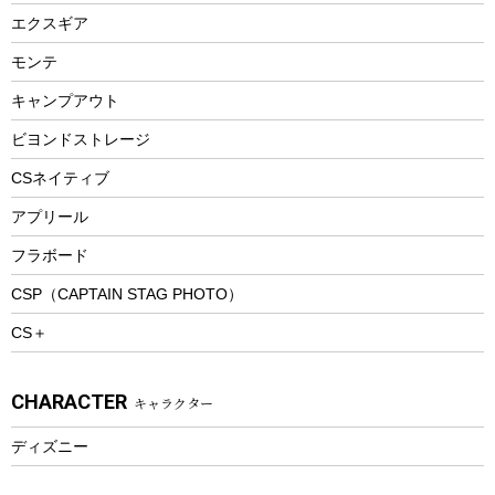
エアーポンプ
トレー
エクスギア
ビーチテント
ランチョンマット
モンテ
ウィンター
ランチボックス
キャンプアウト
スノーシュー
ピクニックセット
防寒ウェア
ビヨンドストレージ
ツール&アクセサリー
CSネイティブ
トレッキング
アプリール
トレッキングステッキ
フラボード
トレッキングアクセサリー
CSP（CAPTAIN STAG PHOTO）
プレイグッズ
CS＋
ウェルネス
アクセサリー
CHARACTER
キャラクター
ウェア、タオル
フィットネス
ディズニー
ウェア