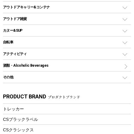
ホットサンドメーカー
シェルター（スクリーンタープ）
スクリュータイプ
キャンドル
クーラーボックス
アウトドアキャリー&コンテナ
パーティータイプグリル
クッカー、コッヘル
パラソル
コップ付きタイプ
多用途タイプグリル
クーラーバッグ
アウトドアキャリー
アウトドア雑貨
クッカーセット
テントアクセサリー
ワンタッチタイプ
ソロキャンプ用グリル
ウォータージャグ
コンテナ
バックパック&バッグ
カヌー&SUP
プラスチックボトル
シェラカップ
ペグ
鉄板、アミ
ウォーターボトル
デイパック、ウェストバッグ
ディズニーボトル
ポール
クッキングツール
インフレータブル
自転車
焚き火台&ストーブ
保冷剤
リュック、バックパック
グランドシート
トング
カヌー
火起こし
折りたたみ自転車
アクティビティ
トートバッグ、サコッシュ
ガイドロープ
ナイフ
カヤック
火消し
スポーツサイクル
マリン
酒類・Alcoholic Beverages
ショッピングキャリー
ツール
食器類
SUP
バーベキューツール
シティサイクル
スーツケース
ボディボード
その他
カトラリー
パドル
焚き火アクセサリー
子供向け自転車
その他アウトドア雑貨
ラッシュガード
ガーデニング
タンブラー
フローティングベスト
スモーカー、燻製器
自転車部品
ビーチサンダル
カラビナ
PRODUCT BRAND
プロダクトブランド
湯たんぽ
マグカップ、カップ
ヘルメット
燃料・着火剤・炭
テント
自転車用アクセサリー
レイン
防災用品
ステンレスボトル
エアーポンプ
トレッカー
パラソル
スプレー関係
自転車ウェア
フードボトル
フローティングベスト
アクセサリー
ツール、他
CSブラックラベル
ヘルメット
コーヒー&ミル
CSクラシックス