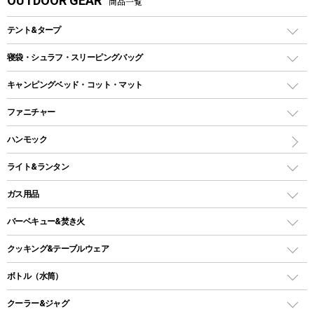
OUTDOOR GEAR
商品一覧
テント&タープ
テント
寝袋・シュラフ・スリーピングバッグ
ドームテント
レクタングラー型（封筒型）シュラフ
キャンピングベッド・コット・マット
ツールームテント
マミー型（人形型）シュラフ
キャンピングベッド・コット
ファニチャー
ワンポールテント
インナーシュラフ
マット
アウトドアテーブル
ハンモック
シェルターテント
インフレータブルマット
ワンタッチテント
アウトドアチェア
ライト&ランタン
ピロー
ソロテント
レジャーシート
LEDランタン
ガス用品
ロッジ型・オリジナルテント
ファニチャーアクセサリー
ガスランタン
ガスバーナー
タープ
バーベキュー&焚き火
オイルランタン
ガスコンロ
ヘキサタープ
バーベキューコンロ、グリル
クッキング&テーブルウェア
ランタンスタンド
スクエアタープ（レクタタープ）
ガス缶
スタンダードタイプグリル
ダッチオーブン
ボトル（水筒）
LEDライト
メッシュタープ
ガスランタン
焚き火台タイプ（ロースタイル）グリル
スキレット
ステンレスボトル
クーラー&ジャグ
自立式タープ
ヘッドライト
ガストーチ、ライター
卓上タイプグリル