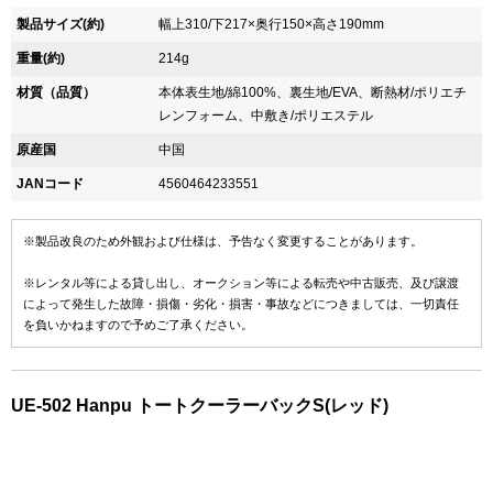
製品サイズ(約)
幅上310/下217×奥行150×高さ190mm
重量(約)
214g
材質（品質）
本体表生地/綿100%、裏生地/EVA、断熱材/ポリエチ
レンフォーム、中敷き/ポリエステル
原産国
中国
JANコード
4560464233551
※製品改良のため外観および仕様は、予告なく変更することがあります。
※レンタル等による貸し出し、オークション等による転売や中古販売、及び譲渡
によって発生した故障・損傷・劣化・損害・事故などにつきましては、一切責任
を負いかねますので予めご了承ください。
UE-502 Hanpu トートクーラーバックS(レッド)