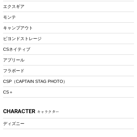
エアーポンプ
トレー
エクスギア
ビーチテント
ランチョンマット
モンテ
ウィンター
ランチボックス
キャンプアウト
スノーシュー
ピクニックセット
防寒ウェア
ビヨンドストレージ
ツール&アクセサリー
CSネイティブ
トレッキング
アプリール
トレッキングステッキ
フラボード
トレッキングアクセサリー
CSP（CAPTAIN STAG PHOTO）
プレイグッズ
CS＋
ウェルネス
アクセサリー
CHARACTER
キャラクター
ウェア、タオル
フィットネス
ディズニー
ウェア