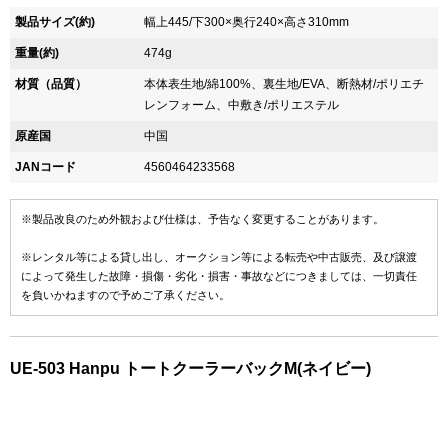
製品サイズ(約)
幅上445/下300×奥行240×高さ310mm
重量(約)
474g
材質（品質）
本体表生地/綿100%、裏生地/EVA、断熱材/ポリエチ
レンフォーム、中敷き/ポリエステル
原産国
中国
JANコード
4560464233568
※製品改良のため外観および仕様は、予告なく変更することがあります。
※レンタル等による貸し出し、オークション等による転売や中古販売、及び譲渡
によって発生した故障・損傷・劣化・損害・事故などにつきましては、一切責任
を負いかねますので予めご了承ください。
UE-503 Hanpu トートクーラーバックM(ネイビー)