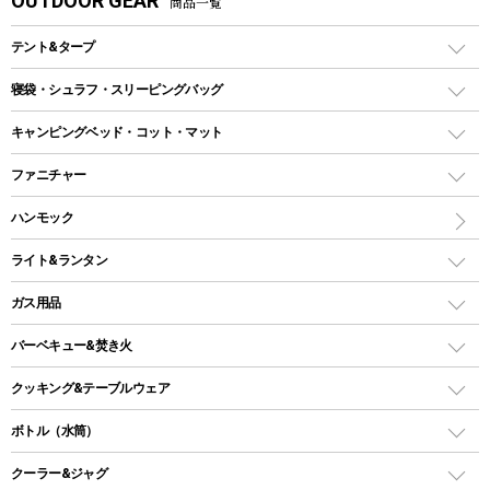
OUTDOOR GEAR
商品一覧
テント&タープ
テント
寝袋・シュラフ・スリーピングバッグ
ドームテント
レクタングラー型（封筒型）シュラフ
キャンピングベッド・コット・マット
ツールームテント
マミー型（人形型）シュラフ
キャンピングベッド・コット
ファニチャー
ワンポールテント
インナーシュラフ
マット
アウトドアテーブル
ハンモック
シェルターテント
インフレータブルマット
ワンタッチテント
アウトドアチェア
ライト&ランタン
ピロー
ソロテント
レジャーシート
LEDランタン
ガス用品
ロッジ型・オリジナルテント
ファニチャーアクセサリー
ガスランタン
ガスバーナー
タープ
バーベキュー&焚き火
オイルランタン
ガスコンロ
ヘキサタープ
バーベキューコンロ、グリル
クッキング&テーブルウェア
ランタンスタンド
スクエアタープ（レクタタープ）
ガス缶
スタンダードタイプグリル
ダッチオーブン
ボトル（水筒）
LEDライト
メッシュタープ
ガスランタン
焚き火台タイプ（ロースタイル）グリル
スキレット
ステンレスボトル
クーラー&ジャグ
自立式タープ
ヘッドライト
ガストーチ、ライター
卓上タイプグリル