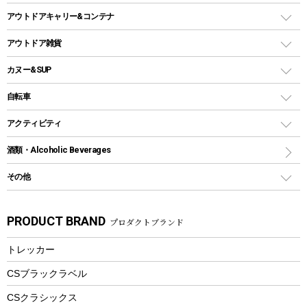
ホットサンドメーカー
シェルター（スクリーンタープ）
スクリュータイプ
キャンドル
クーラーボックス
アウトドアキャリー&コンテナ
パーティータイプグリル
クッカー、コッヘル
パラソル
コップ付きタイプ
多用途タイプグリル
クーラーバッグ
アウトドアキャリー
アウトドア雑貨
クッカーセット
テントアクセサリー
ワンタッチタイプ
ソロキャンプ用グリル
ウォータージャグ
コンテナ
バックパック&バッグ
カヌー&SUP
プラスチックボトル
シェラカップ
ペグ
鉄板、アミ
ウォーターボトル
デイパック、ウェストバッグ
ディズニーボトル
ポール
クッキングツール
インフレータブル
自転車
焚き火台&ストーブ
保冷剤
リュック、バックパック
グランドシート
トング
カヌー
火起こし
折りたたみ自転車
アクティビティ
トートバッグ、サコッシュ
ガイドロープ
ナイフ
カヤック
火消し
スポーツサイクル
マリン
酒類・Alcoholic Beverages
ショッピングキャリー
ツール
食器類
SUP
バーベキューツール
シティサイクル
スーツケース
ボディボード
その他
カトラリー
パドル
焚き火アクセサリー
子供向け自転車
その他アウトドア雑貨
ラッシュガード
ガーデニング
タンブラー
フローティングベスト
スモーカー、燻製器
自転車部品
ビーチサンダル
カラビナ
PRODUCT BRAND
プロダクトブランド
湯たんぽ
マグカップ、カップ
ヘルメット
燃料・着火剤・炭
テント
自転車用アクセサリー
レイン
防災用品
ステンレスボトル
エアーポンプ
トレッカー
パラソル
スプレー関係
自転車ウェア
フードボトル
フローティングベスト
アクセサリー
ツール、他
CSブラックラベル
ヘルメット
コーヒー&ミル
CSクラシックス