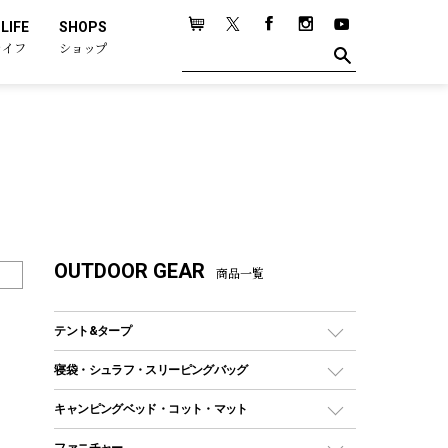
LIFE
SHOPS
ライフ
ショップ
OUTDOOR GEAR
商品一覧
テント&タープ
テント
寝袋・シュラフ・スリーピングバッグ
ドームテント
レクタングラー型（封筒型）シュラフ
キャンピングベッド・コット・マット
ツールームテント
マミー型（人形型）シュラフ
キャンピングベッド・コット
ファニチャー