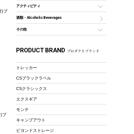
グランドシート
トング
カヌー
火起こし
折りたたみ自転車
アクティビティ
トートバッグ、サコッシュ
ガイドロープ
付)ブ
ナイフ
カヤック
火消し
スポーツサイクル
マリン
酒類・Alcoholic Beverages
ショッピングキャリー
ツール
食器類
SUP
バーベキューツール
シティサイクル
スーツケース
ボディボード
その他
カトラリー
パドル
焚き火アクセサリー
子供向け自転車
その他アウトドア雑貨
ラッシュガード
ガーデニング
タンブラー
フローティングベスト
スモーカー、燻製器
自転車部品
ビーチサンダル
カラビナ
PRODUCT BRAND
湯たんぽ
マグカップ、カップ
プロダクトブランド
ヘルメット
燃料・着火剤・炭
テント
自転車用アクセサリー
レイン
防災用品
ステンレスボトル
エアーポンプ
パラソル
スプレー関係
自転車ウェア
トレッカー
フードボトル
フローティングベスト
アクセサリー
ツール、他
CSブラックラベル
ヘルメット
コーヒー&ミル
エアーポンプ
CSクラシックス
トレー
ビーチテント
ランチョンマット
エクスギア
ウィンター
ランチボックス
モンテ
スノーシュー
)ブ
ピクニックセット
キャンプアウト
防寒ウェア
ビヨンドストレージ
ツール&アクセサリー