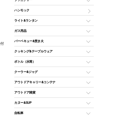
ワンポールテント
インナーシュラフ
マット
アウトドアテーブル
ハンモック
シェルターテント
インフレータブルマット
ワンタッチテント
アウトドアチェア
ライト&ランタン
ピロー
ソロテント
レジャーシート
LEDランタン
ガス用品
ロッジ型・オリジナルテント
ファニチャーアクセサリー
ガスランタン
ガスバーナー
タープ
バーベキュー&焚き火
ド付
オイルランタン
ガスコンロ
ヘキサタープ
バーベキューコンロ、グリル
クッキング&テーブルウェア
ランタンスタンド
スクエアタープ（レクタタープ）
ガス缶
スタンダードタイプグリル
ダッチオーブン
ボトル（水筒）
LEDライト
メッシュタープ
ガスランタン
焚き火台タイプ（ロースタイル）グリル
スキレット
ステンレスボトル
クーラー&ジャグ
自立式タープ
ヘッドライト
ガストーチ、ライター
卓上タイプグリル
ホットサンドメーカー
シェルター（スクリーンタープ）
スクリュータイプ
キャンドル
クーラーボックス
アウトドアキャリー&コンテナ
パーティータイプグリル
クッカー、コッヘル
パラソル
コップ付きタイプ
多用途タイプグリル
クーラーバッグ
アウトドアキャリー
アウトドア雑貨
クッカーセット
テントアクセサリー
ワンタッチタイプ
ソロキャンプ用グリル
ウォータージャグ
コンテナ
バックパック&バッグ
カヌー&SUP
プラスチックボトル
シェラカップ
ペグ
鉄板、アミ
ウォーターボトル
デイパック、ウェストバッグ
ディズニーボトル
ポール
クッキングツール
インフレータブル
自転車
焚き火台&ストーブ
保冷剤
リュック、バックパック