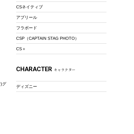
トレッキング
CSネイティブ
トレッキングステッキ
アプリール
トレッキングアクセサリー
フラボード
プレイグッズ
CSP（CAPTAIN STAG PHOTO）
ウェルネス
CS＋
アクセサリー
ウェア、タオル
CHARACTER
キャラクター
フィットネス
ウェア
)グ
ディズニー
アクセサリー