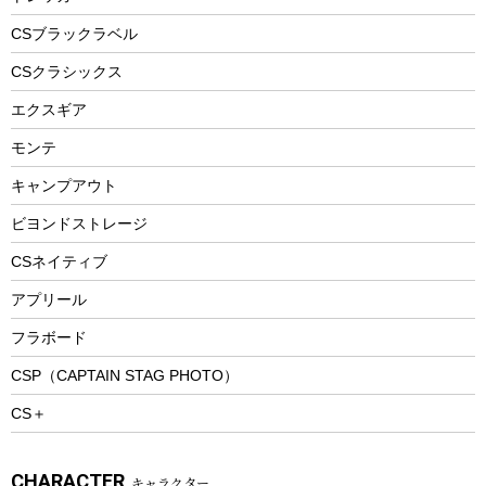
自転車ウェア
フードボトル
フローティングベスト
アクセサリー
ツール、他
CSブラックラベル
ヘルメット
コーヒー&ミル
CSクラシックス
エアーポンプ
トレー
エクスギア
ビーチテント
ランチョンマット
モンテ
ウィンター
ランチボックス
キャンプアウト
スノーシュー
ピクニックセット
防寒ウェア
ビヨンドストレージ
ツール&アクセサリー
CSネイティブ
トレッキング
アプリール
トレッキングステッキ
フラボード
トレッキングアクセサリー
CSP（CAPTAIN STAG PHOTO）
プレイグッズ
CS＋
ウェルネス
アクセサリー
CHARACTER
キャラクター
ウェア、タオル