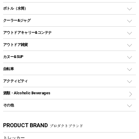
ランタンスタンド
スクエアタープ（レクタタープ）
ガス缶
スタンダードタイプグリル
ダッチオーブン
ボトル（水筒）
LEDライト
メッシュタープ
ガスランタン
焚き火台タイプ（ロースタイル）グリル
スキレット
ステンレスボトル
クーラー&ジャグ
自立式タープ
ヘッドライト
ガストーチ、ライター
卓上タイプグリル
ホットサンドメーカー
シェルター（スクリーンタープ）
スクリュータイプ
キャンドル
クーラーボックス
アウトドアキャリー&コンテナ
パーティータイプグリル
クッカー、コッヘル
パラソル
コップ付きタイプ
多用途タイプグリル
クーラーバッグ
アウトドアキャリー
アウトドア雑貨
クッカーセット
テントアクセサリー
ワンタッチタイプ
ソロキャンプ用グリル
ウォータージャグ
コンテナ
バックパック&バッグ
カヌー&SUP
プラスチックボトル
シェラカップ
ペグ
鉄板、アミ
ウォーターボトル
デイパック、ウェストバッグ
ディズニーボトル
ポール
クッキングツール
インフレータブル
自転車
焚き火台&ストーブ
保冷剤
リュック、バックパック
グランドシート
トング
カヌー
火起こし
折りたたみ自転車
アクティビティ
トートバッグ、サコッシュ
ガイドロープ
ナイフ
カヤック
火消し
スポーツサイクル
マリン
酒類・Alcoholic Beverages
ショッピングキャリー
ツール
食器類
SUP
バーベキューツール
シティサイクル
スーツケース
ボディボード
その他
カトラリー
パドル
焚き火アクセサリー
子供向け自転車
その他アウトドア雑貨
ラッシュガード
ガーデニング
タンブラー
フローティングベスト
スモーカー、燻製器
自転車部品
ビーチサンダル
カラビナ
PRODUCT BRAND
プロダクトブランド
湯たんぽ
マグカップ、カップ
ヘルメット
燃料・着火剤・炭
テント
自転車用アクセサリー
レイン
防災用品
ステンレスボトル
エアーポンプ
トレッカー
パラソル
スプレー関係