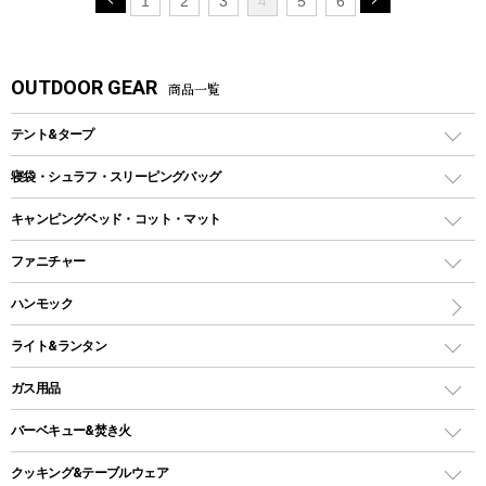
1
2
3
4
5
6
OUTDOOR GEAR
商品一覧
テント&タープ
テント
寝袋・シュラフ・スリーピングバッグ
ドームテント
レクタングラー型（封筒型）シュラフ
キャンピングベッド・コット・マット
ツールームテント
マミー型（人形型）シュラフ
キャンピングベッド・コット
ファニチャー
ワンポールテント
インナーシュラフ
マット
アウトドアテーブル
ハンモック
シェルターテント
インフレータブルマット
ワンタッチテント
アウトドアチェア
ライト&ランタン
ピロー
ソロテント
レジャーシート
LEDランタン
ガス用品
ロッジ型・オリジナルテント
ファニチャーアクセサリー
ガスランタン
ガスバーナー
タープ
バーベキュー&焚き火
オイルランタン
ガスコンロ
ヘキサタープ
バーベキューコンロ、グリル
クッキング&テーブルウェア