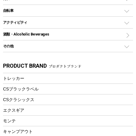
鉄板、アミ
ウォーターボトル
デイパック、ウェストバッグ
ディズニーボトル
ポール
クッキングツール
インフレータブル
自転車
焚き火台&ストーブ
保冷剤
リュック、バックパック
グランドシート
トング
カヌー
火起こし
折りたたみ自転車
アクティビティ
トートバッグ、サコッシュ
ガイドロープ
ナイフ
カヤック
火消し
スポーツサイクル
マリン
酒類・Alcoholic Beverages
ショッピングキャリー
ツール
食器類
SUP
バーベキューツール
シティサイクル
スーツケース
ボディボード
その他
カトラリー
パドル
焚き火アクセサリー
子供向け自転車
その他アウトドア雑貨
ラッシュガード
ガーデニング
タンブラー
フローティングベスト
スモーカー、燻製器
自転車部品
ビーチサンダル
カラビナ
PRODUCT BRAND
プロダクトブランド
湯たんぽ
マグカップ、カップ
ヘルメット
燃料・着火剤・炭
テント
自転車用アクセサリー
レイン
防災用品
ステンレスボトル
エアーポンプ
トレッカー
パラソル
スプレー関係
自転車ウェア
フードボトル
フローティングベスト
アクセサリー
ツール、他
CSブラックラベル
ヘルメット
コーヒー&ミル
CSクラシックス
エアーポンプ
トレー
エクスギア
ビーチテント
ランチョンマット
モンテ
ウィンター
ランチボックス
キャンプアウト
スノーシュー
ピクニックセット