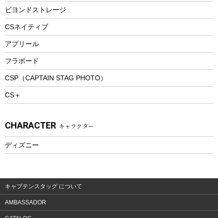
防寒ウェア
ビヨンドストレージ
ツール&アクセサリー
CSネイティブ
トレッキング
アプリール
トレッキングステッキ
フラボード
トレッキングアクセサリー
CSP（CAPTAIN STAG PHOTO）
プレイグッズ
CS＋
ウェルネス
アクセサリー
CHARACTER
キャラクター
ウェア、タオル
フィットネス
ディズニー
ウェア
アクセサリー
キャプテンスタッグ について
AMBASSADOR