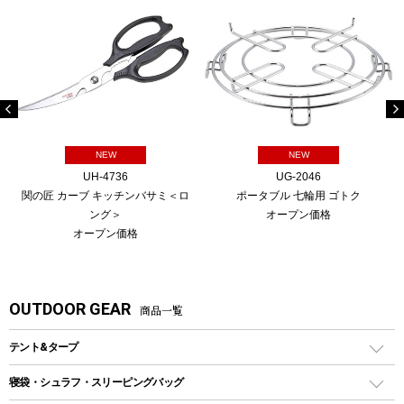
NEW
NEW
UH-4736
UG-2046
関の匠 カーブ キッチンバサミ＜ロ
ポータブル 七輪用 ゴトク
ング＞
オープン価格
オープン価格
OUTDOOR GEAR
商品一覧
テント&タープ
テント
寝袋・シュラフ・スリーピングバッグ