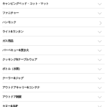
ドームテント
レクタングラー型（封筒型）シュラフ
キャンピングベッド・コット・マット
ツールームテント
マミー型（人形型）シュラフ
キャンピングベッド・コット
ファニチャー
ワンポールテント
インナーシュラフ
マット
アウトドアテーブル
ハンモック
シェルターテント
インフレータブルマット
ワンタッチテント
アウトドアチェア
ライト&ランタン
ピロー
ソロテント
レジャーシート
LEDランタン
ガス用品
ロッジ型・オリジナルテント
ファニチャーアクセサリー
ガスランタン
ガスバーナー
タープ
バーベキュー&焚き火
オイルランタン
ガスコンロ
ヘキサタープ
バーベキューコンロ、グリル
クッキング&テーブルウェア
ランタンスタンド
スクエアタープ（レクタタープ）
ガス缶
スタンダードタイプグリル
ダッチオーブン
ボトル（水筒）
LEDライト
メッシュタープ
ガスランタン
焚き火台タイプ（ロースタイル）グリル
スキレット
ステンレスボトル
クーラー&ジャグ
自立式タープ
ヘッドライト
ガストーチ、ライター
卓上タイプグリル
ホットサンドメーカー
シェルター（スクリーンタープ）
スクリュータイプ
キャンドル
クーラーボックス
アウトドアキャリー&コンテナ
パーティータイプグリル
クッカー、コッヘル
パラソル
コップ付きタイプ
多用途タイプグリル
クーラーバッグ
アウトドアキャリー
アウトドア雑貨
クッカーセット
テントアクセサリー
ワンタッチタイプ
ソロキャンプ用グリル
ウォータージャグ
コンテナ
バックパック&バッグ
カヌー&SUP
プラスチックボトル
シェラカップ
ペグ