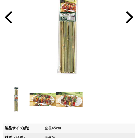
製品サイズ(約)
全長45cm
材質（品質）
天然竹